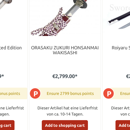
ted Edition
ORASAKU ZUKURI HONSANMAI
Roiyaru 
WAKISASHI
9*
€2,799.00*
€
P
P
onus points
Ensure 2799 bonus points
Ensu
ne Lieferfrist
Dieser Artikel hat eine Lieferfrist
Dieser Art
Tagen.
von ca. 10-14 Tagen.
von c
g cart
Add to shopping cart
Add t