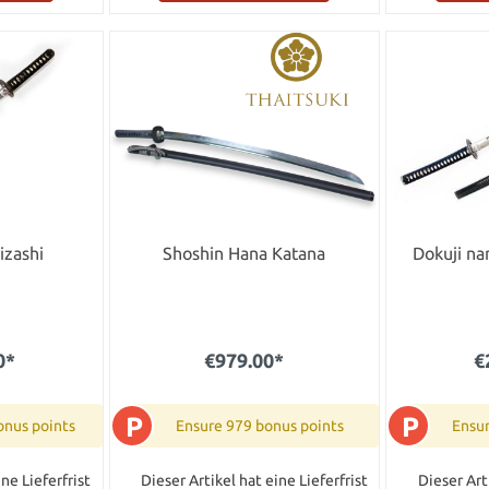
izashi
Shoshin Hana Katana
Dokuji na
0*
€979.00*
€
P
P
onus points
Ensure 979 bonus points
Ensu
ne Lieferfrist
Dieser Artikel hat eine Lieferfrist
Dieser Art