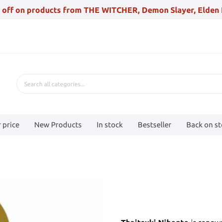
 off on products from THE WITCHER, Demon Slayer, Elden 
 price
New Products
In stock
Bestseller
Back on s