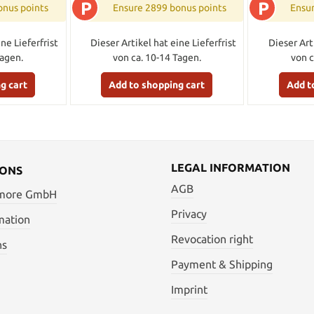
P
P
onus points
Ensure 2899 bonus points
Ensu
ne Lieferfrist
Dieser Artikel hat eine Lieferfrist
Dieser Art
Tagen.
von ca. 10-14 Tagen.
von c
g cart
Add to shopping cart
Add t
LEGAL INFORMATION
IONS
AGB
 more GmbH
Privacy
mation
Revocation right
ns
Payment & Shipping
Imprint