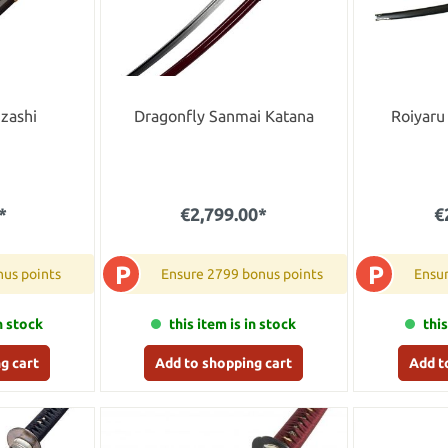
zashi
Dragonfly Sanmai Katana
Roiyaru
*
€2,799.00*
€
P
P
nus points
Ensure 2799 bonus points
Ensu
in stock
this item is in stock
this
g cart
Add to shopping cart
Add t