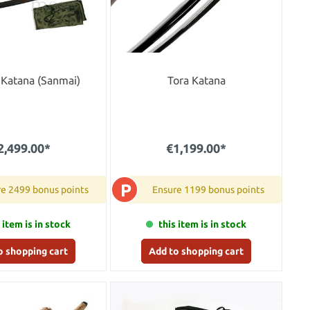
 Katana (Sanmai)
Tora Katana
2,499.00*
€1,199.00*
P
re 2499 bonus points
Ensure 1199 bonus points
 item is in stock
this item is in stock
o shopping cart
Add to shopping cart