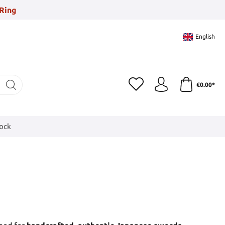
Ring
English
€0.00*
tock