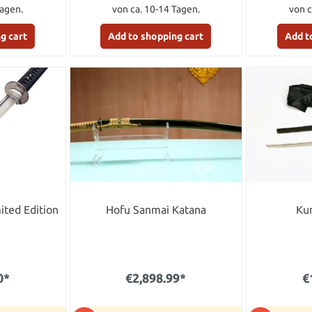
Tagen.
von ca. 10-14 Tagen.
von c
g cart
Add to shopping cart
Add t
ited Edition
Hofu Sanmai Katana
Ku
0*
€2,898.99*
€