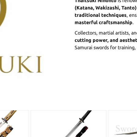
Thaitsuki Nihonto
is renow
(Katana, Wakizashi, Tanto)
traditional techniques
, en
masterful craftsmanship
.
Collectors, martial artists,
cutting power, and aesthet
Samurai swords for training