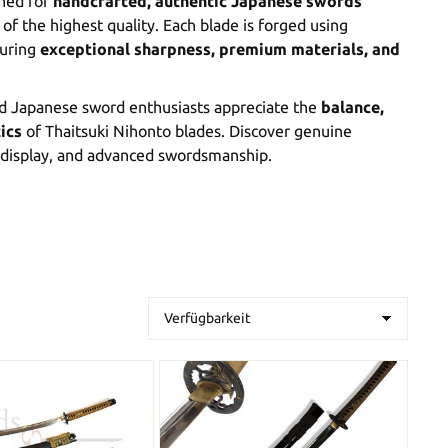
ned for
handcrafted, authentic Japanese swords
of the highest quality. Each blade is forged using
suring
exceptional sharpness, premium materials, and
 and Japanese sword enthusiasts appreciate the
balance,
ics
of Thaitsuki Nihonto blades. Discover genuine
, display, and advanced swordsmanship.