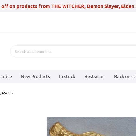
 off on products from THE WITCHER, Demon Slayer, Elden 
 price
New Products
In stock
Bestseller
Back on s
ty Menuki