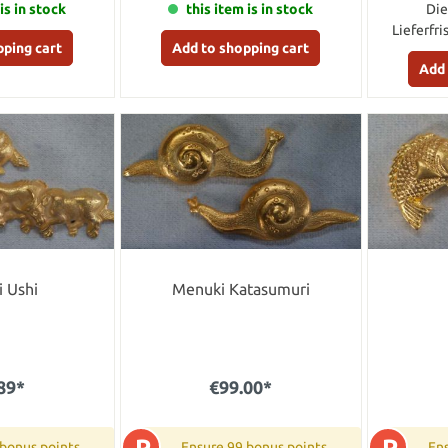
is in stock
this item is in stock
Die
Lieferfri
pping cart
Add to shopping cart
Add 
 Ushi
Menuki Katasumuri
89*
€99.00*
P
P
 bonus points
Ensure 99 bonus points
Ens