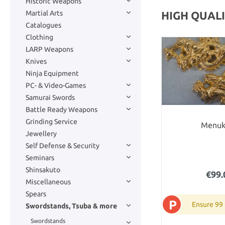
Historic Weapons
Martial Arts
HIGH QUAL
Catalogues
Clothing
LARP Weapons
Knives
Ninja Equipment
PC- & Video-Games
Samurai Swords
Battle Ready Weapons
Grinding Service
Menuk
Jewellery
Self Defense & Security
Seminars
Shinsakuto
€99.
Miscellaneous
Spears
P
Ensure 99
Swordstands, Tsuba & more
Swordstands