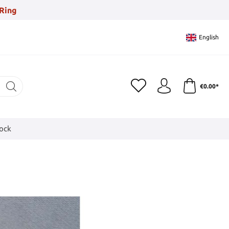
Ring
English
€0.00*
tock