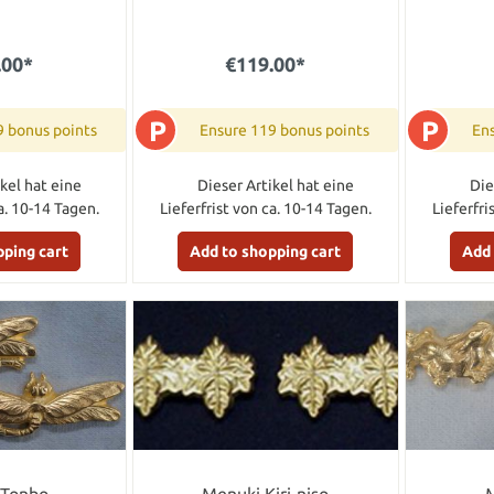
.00*
€119.00*
P
P
9 bonus points
Ensure 119 bonus points
Ens
kel hat eine
Dieser Artikel hat eine
Die
a. 10-14 Tagen.
Lieferfrist von ca. 10-14 Tagen.
Lieferfri
pping cart
Add to shopping cart
Add 
 Tonbo
Menuki Kiri-niso
M