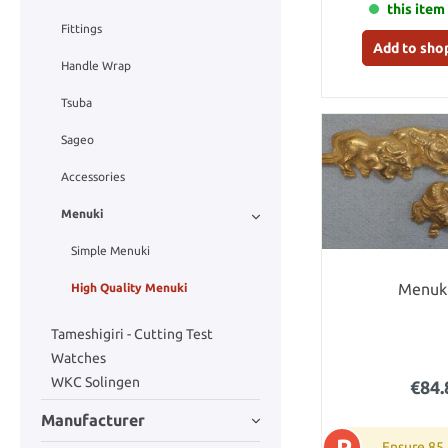
this item 
Fittings
Add to sho
Handle Wrap
Tsuba
Sageo
Accessories
Menuki
Simple Menuki
Menuki
High Quality Menuki
Tameshigiri - Cutting Test
Watches
WKC Solingen
€84.
Manufacturer
P
Ensure 85