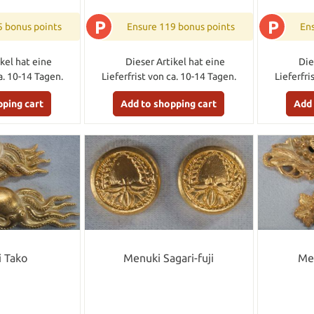
P
P
5 bonus points
Ensure 119 bonus points
Ens
kel hat eine
Dieser Artikel hat eine
Die
a. 10-14 Tagen.
Lieferfrist von ca. 10-14 Tagen.
Lieferfri
pping cart
Add to shopping cart
Add 
 Tako
Menuki Sagari-fuji
Me