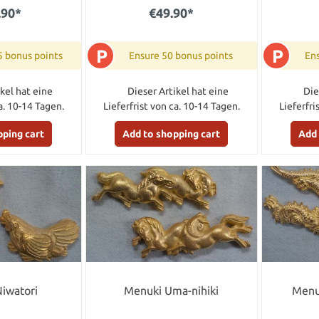
.90*
€49.90*
P
P
5 bonus points
Ensure 50 bonus points
Ens
kel hat eine
Dieser Artikel hat eine
Die
a. 10-14 Tagen.
Lieferfrist von ca. 10-14 Tagen.
Lieferfri
pping cart
Add to shopping cart
Add 
iwatori
Menuki Uma-nihiki
Menu