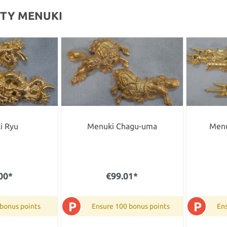
ITY MENUKI
i Ryu
Menuki Chagu-uma
Menu
00*
€99.01*
P
P
 bonus points
Ensure 100 bonus points
Ens