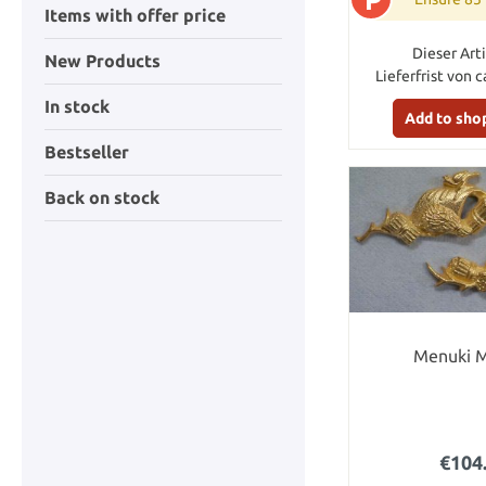
Items with offer price
Dieser Arti
New Products
Lieferfrist von c
In stock
Add to sho
Bestseller
Back on stock
Menuki M
€104