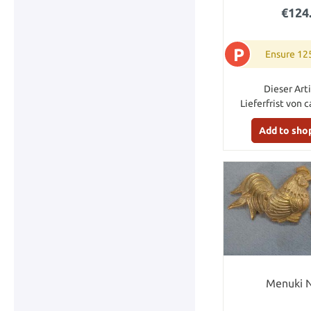
€124
P
Ensure 12
Dieser Arti
Lieferfrist von c
Add to sho
Menuki N