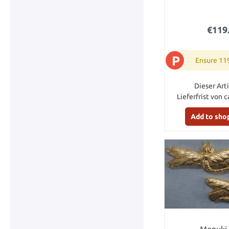
€119
P
Ensure 11
Dieser Arti
Lieferfrist von c
Add to sho
Menuki