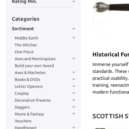
Rating Min.
Categories
Sortiment
Middle-Earth
The Witcher
One Piece
Historical Fu
Axes and Morningstars
Immerse yourself i
Build your own Sword
standards. These 
Axes & Machetes
practical usabilit
Books & DVDs
training, reenact
Letter Openers
modern functional
Cosplay
Decorative firearms
Daggers
Movie & Fantasy
SCOTTISH 
Vouchers
Handforged