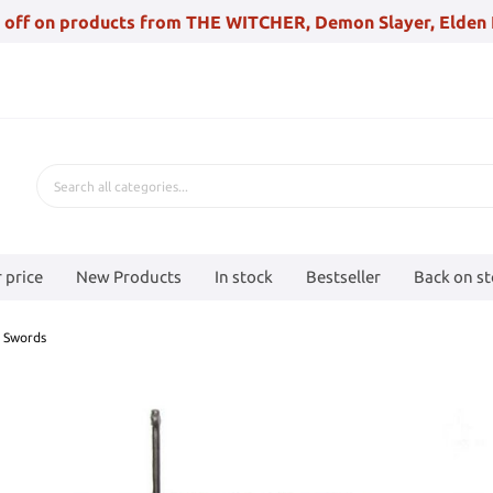
 off on products from THE WITCHER, Demon Slayer, Elden 
 price
New Products
In stock
Bestseller
Back on s
h Swords