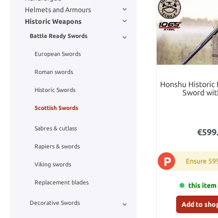
Helmets and Armours
Historic Weapons
Battle Ready Swords
European Swords
Roman swords
Honshu Historic
Historic Swords
Sword wit
Scottish Swords
Sabres & cutlass
€599
Rapiers & swords
P
Ensure 59
Viking swords
Replacement blades
this item 
Decorative Swords
Add to sho