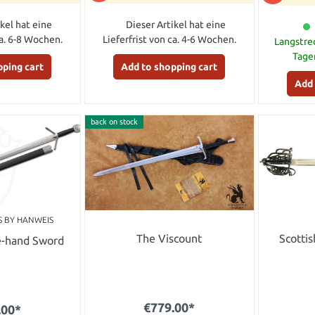
kel hat eine
Dieser Artikel hat eine
ca. 6-8 Wochen.
Lieferfrist von ca. 4-6 Wochen.
Langstre
Tage
pping cart
Add to shopping cart
Add 
back on stock
S BY HANWEIS
The Viscount
Scottis
le-hand Sword
€779.00*
.00*