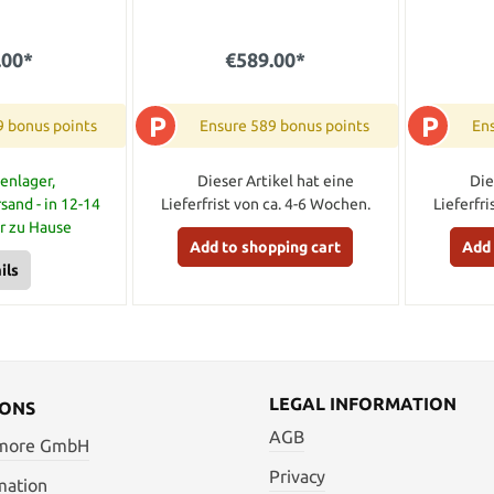
.00*
€589.00*
P
P
9 bonus points
Ensure 589 bonus points
Ens
enlager,
Dieser Artikel hat eine
Die
sand - in 12-14
Lieferfrist von ca. 4-6 Wochen.
Lieferfr
ir zu Hause
Add to shopping cart
Add 
ils
LEGAL INFORMATION
IONS
AGB
 more GmbH
Privacy
mation