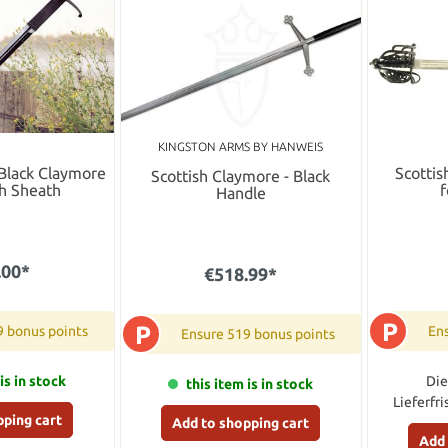
KINGSTON ARMS BY HANWEIS
 Black Claymore
Scottis
Scottish Claymore - Black
h Sheath
f
Handle
.00*
€518.99*
P
P
9 bonus points
Ens
Ensure 519 bonus points
is in stock
Die
this item is in stock
Lieferfr
pping cart
Add to shopping cart
Add 