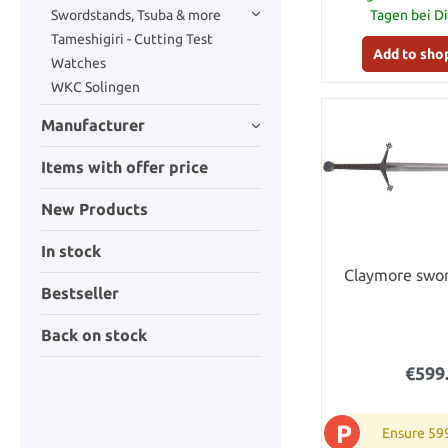
Swordstands, Tsuba & more
Tagen bei D
Tameshigiri - Cutting Test
Add to sho
Watches
WKC Solingen
Manufacturer
Items with offer price
New Products
In stock
Claymore swor
Bestseller
Back on stock
€599
P
Ensure 59