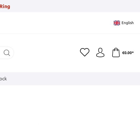
Ring
English
€0.00*
tock