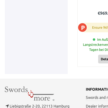
€969
P
Ensure 96
Im Auß
Langstreckenver
Tagen bei D
Deta
INFORMAT
Swords and
Liebigstraße 2-20, 22113 Hamburg
Dealer infor