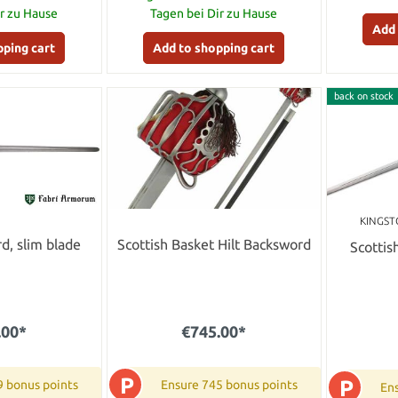
ir zu Hause
Tagen bei Dir zu Hause
Add 
pping cart
Add to shopping cart
back on stock
KINGST
d, slim blade
Scottish Basket Hilt Backsword
Scottis
.00*
€745.00*
P
P
9 bonus points
Ensure 745 bonus points
Ens