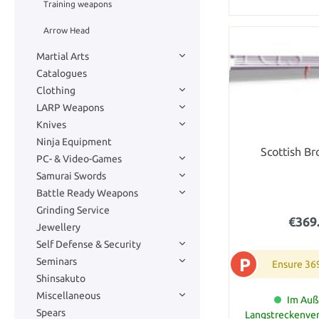
Training weapons
Arrow Head
Martial Arts
Catalogues
Clothing
LARP Weapons
Knives
Ninja Equipment
Scottish B
PC- & Video-Games
Samurai Swords
Battle Ready Weapons
Grinding Service
€369
Jewellery
Self Defense & Security
P
Seminars
Ensure 36
Shinsakuto
Miscellaneous
Im Auß
Spears
Langstreckenver