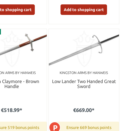
to shopping cart
Add to shopping cart
ON ARMS BY HANWEIS
KINGSTON ARMS BY HANWEIS
h Claymore - Brown
Low Lander Two Handed Great
Handle
Sword
€518.99*
€669.00*
P
ure 519 bonus points
Ensure 669 bonus points