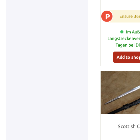
P
Ensure 36
Im Auß
Langstreckenver
Tagen bei D
Add to sho
Scottish 