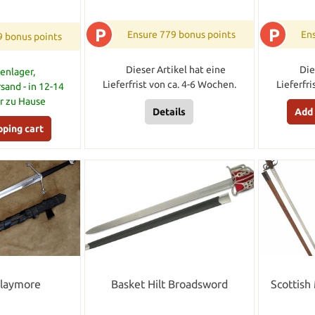
P
P
Ensure 779 bonus points
Ens
9 bonus points
Dieser Artikel hat eine
Die
enlager,
Lieferfrist von ca. 4-6 Wochen.
Lieferfr
sand - in 12-14
ir zu Hause
Details
Add 
pping cart
Claymore
Basket Hilt Broadsword
Scottish