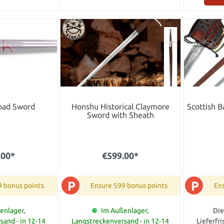
road Sword
Honshu Historical Claymore
Scottish B
Sword with Sheath
.00*
€599.00*
P
P
9 bonus points
Ensure 599 bonus points
Ens
enlager,
Im Außenlager,
Die
sand - in 12-14
Langstreckenversand - in 12-14
Lieferfr