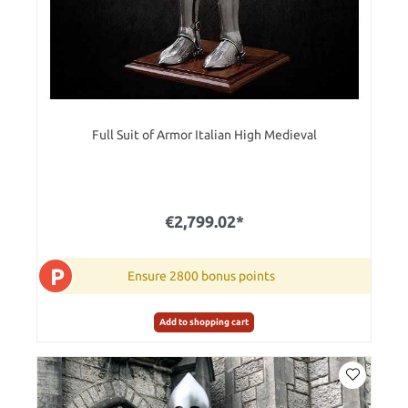
Full Suit of Armor Italian High Medieval
€2,799.02*
P
Ensure 2800 bonus points
Add to shopping cart