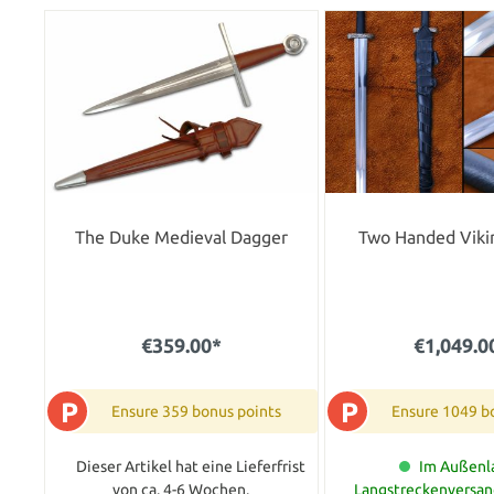
The Duke Medieval Dagger
Two Handed Viki
€359.00*
€1,049.0
P
P
Ensure 359 bonus points
Ensure 1049 b
Dieser Artikel hat eine Lieferfrist
Im Außenla
von ca. 4-6 Wochen.
Langstreckenversand