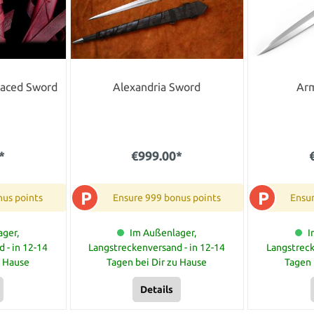
rlaced Sword
Alexandria Sword
Ar
*
€999.00*
P
P
nus points
Ensure 999 bonus points
Ensur
ger,
Im Außenlager,
I
 - in 12-14
Langstreckenversand - in 12-14
Langstreck
u Hause
Tagen bei Dir zu Hause
Tagen 
Details