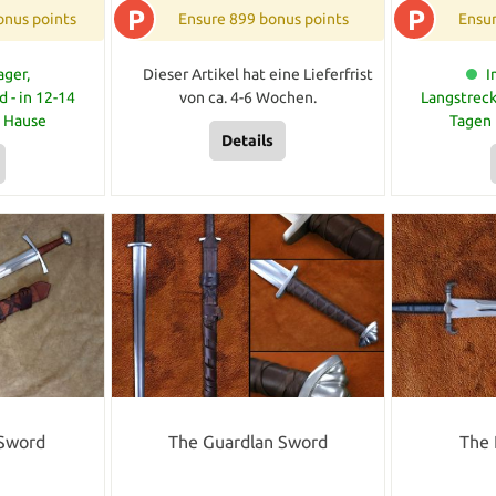
P
P
onus points
Ensure 899 bonus points
Ensur
ger,
Dieser Artikel hat eine Lieferfrist
I
 - in 12-14
von ca. 4-6 Wochen.
Langstreck
u Hause
Tagen 
Details
Sword
The Guardlan Sword
The 