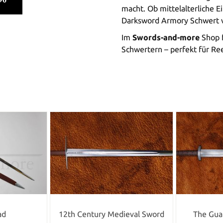
macht. Ob mittelalterliche 
Darksword Armory Schwert v
Im
Swords-and-more
Shop f
Schwertern – perfekt für R
ad
12th Century Medieval Sword
The Guar