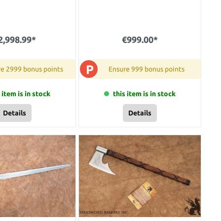
2,998.99*
€999.00*
P
re 2999 bonus points
Ensure 999 bonus points
 item is in stock
this item is in stock
Details
Details