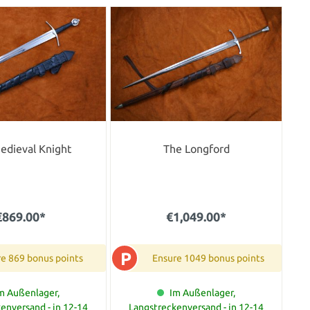
edieval Knight
The Longford
€869.00*
€1,049.00*
P
e 869 bonus points
Ensure 1049 bonus points
m Außenlager,
Im Außenlager,
enversand - in 12-14
Langstreckenversand - in 12-14