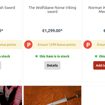
sh Sword
The Wolfsbane Norse Viking
Norman 
sword
Med
0*
€1,299.00*
P
P
onus points
Ensure 1299 bonus points
Ensur
in stock
this item is in stock
this
Details
Add t