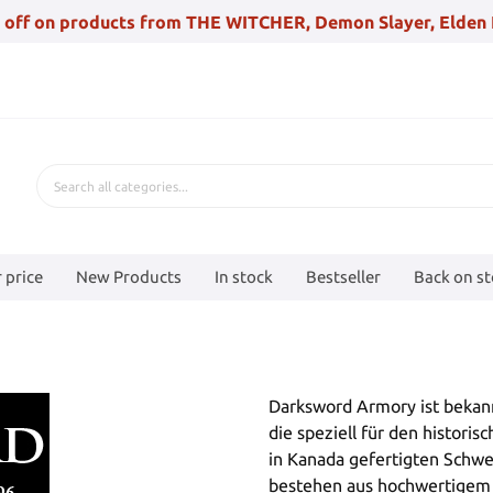
 off on products from THE WITCHER, Demon Slayer, Elden 
 price
New Products
In stock
Bestseller
Back on s
Darksword Armory ist bekan
die speziell für den histor
in Kanada gefertigten Schwer
bestehen aus hochwertigem 5