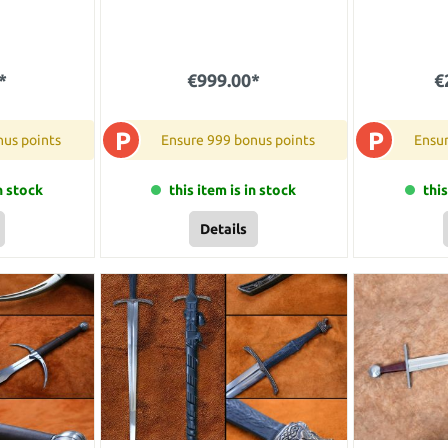
*
€999.00*
€
P
P
nus points
Ensure 999 bonus points
Ensu
in stock
this item is in stock
this
Details