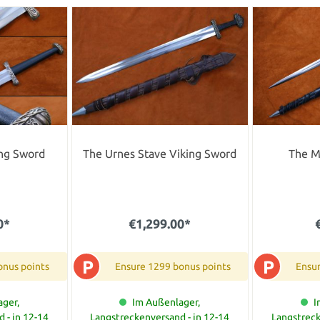
ng Sword
The Urnes Stave Viking Sword
The M
0*
€1,299.00*
P
P
onus points
Ensure 1299 bonus points
Ensur
ger,
Im Außenlager,
I
 - in 12-14
Langstreckenversand - in 12-14
Langstreck