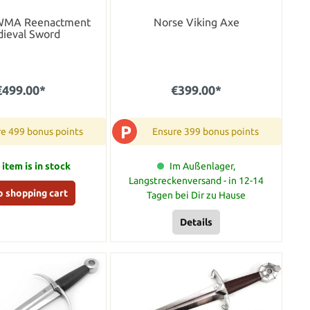
WMA Reenactment
Norse Viking Axe
ieval Sword
€499.00*
€399.00*
P
e 499 bonus points
Ensure 399 bonus points
 item is in stock
Im Außenlager,
Langstreckenversand - in 12-14
o shopping cart
Tagen bei Dir zu Hause
Details