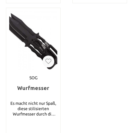
Die Kanten sind extrem
spitz. Eine Hartholz
Wandtafel ist im
Lieferumfang enthalten.
Beachten Sie bitte das
dieser Artikel nicht per
PayPal bezahlt werden
kann
SOG
Wurfmesser
Es macht nicht nur Spaß,
diese stilisierten
Wurfmesser durch die
Luft segeln zu lassen, sie
sind auch praktisch. Sie
sind durch SOGs