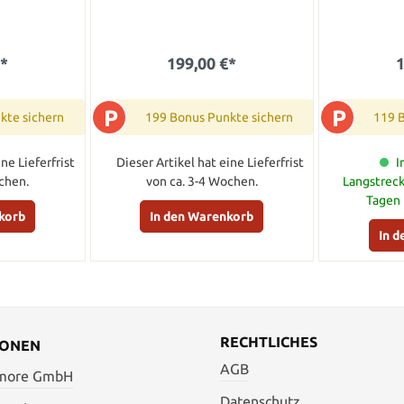
€*
199,00 €*
1
P
P
kte sichern
199 Bonus Punkte sichern
119 
ne Lieferfrist
Dieser Artikel hat eine Lieferfrist
I
chen.
von ca. 3-4 Wochen.
Langstreck
Tagen 
korb
In den Warenkorb
In 
RECHTLICHES
IONEN
AGB
 more GmbH
Datenschutz