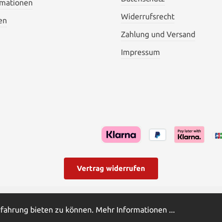
rmationen
Widerrufsrecht
en
Zahlung und Versand
Impressum
Vertrag widerrufen
hrwertsteuer zzgl.
Versandkosten
und ggf. Nachnahmegebühren,
rfahrung bieten zu können.
Mehr Informationen ...
ords and more | Powered by Butterflies IT - die Softwareentwi