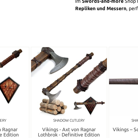
Im
Swords-and-more
Shop f
Repliken und Messern
, per
ERY
SHADOW CUTLERY
SH
n Ragnar
Vikings - Axt von Ragnar
Vikings – 
e Edition
Lothbrok - Definitive Edition