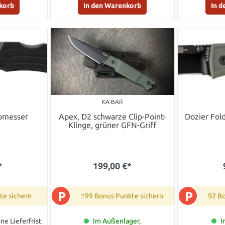
korb
In den Warenkorb
In 
KA-BAR
pmesser
Apex, D2 schwarze Clip-Point-
Dozier Fol
Klinge, grüner GFN-Griff
*
199,00 €*
P
P
te sichern
199 Bonus Punkte sichern
92 B
ne Lieferfrist
Im Außenlager,
I