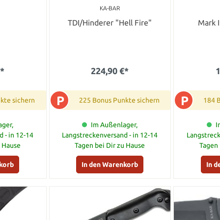
KA-BAR
TDI/Hinderer "Hell Fire"
Mark I
€*
224,90 €*
1
P
P
kte sichern
225 Bonus Punkte sichern
184 
ger,
Im Außenlager,
I
 - in 12-14
Langstreckenversand - in 12-14
Langstreck
u Hause
Tagen bei Dir zu Hause
Tagen 
korb
In den Warenkorb
In 