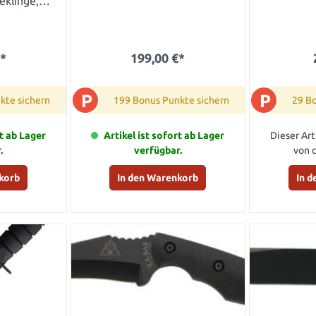
geklinge,
heide
€*
199,00 €*
P
P
kte sichern
199 Bonus Punkte sichern
29 B
rt ab Lager
Artikel ist sofort ab Lager
Dieser Art
.
verfügbar.
von 
korb
In den Warenkorb
In 