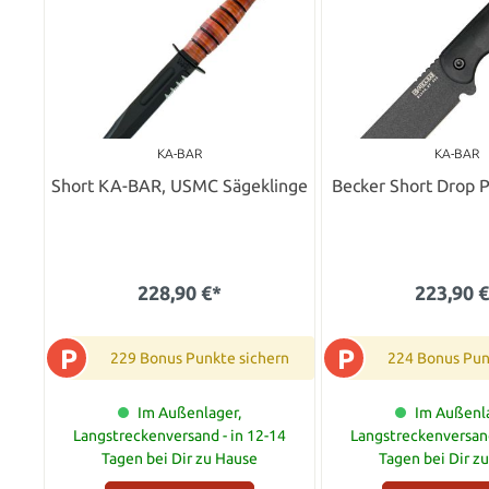
KA-BAR
KA-BAR
Short KA-BAR, USMC Sägeklinge
Becker Short Drop 
228,90 €*
223,90 
P
P
229 Bonus Punkte sichern
224 Bonus Pun
Im Außenlager,
Im Außenla
Langstreckenversand - in 12-14
Langstreckenversand
Tagen bei Dir zu Hause
Tagen bei Dir z