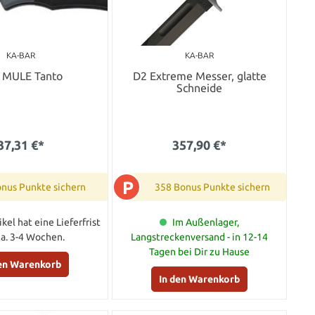
KA-BAR
KA-BAR
 MULE Tanto
D2 Extreme Messer, glatte
Schneide
37,31 €*
357,90 €*
P
onus Punkte sichern
358 Bonus Punkte sichern
ikel hat eine Lieferfrist
Im Außenlager,
ca. 3-4 Wochen.
Langstreckenversand - in 12-14
Tagen bei Dir zu Hause
den Warenkorb
In den Warenkorb