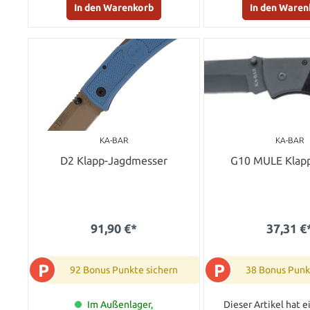
In den Warenkorb
In den Waren
KA-BAR
KA-BAR
D2 Klapp-Jagdmesser
G10 MULE Klap
91,90 €*
37,31 €
P
P
92 Bonus Punkte sichern
38 Bonus Punk
Im Außenlager,
Dieser Artikel hat ei