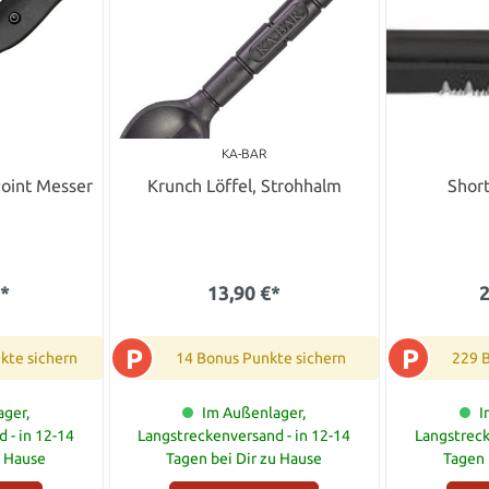
KA-BAR
Point Messer
Krunch Löffel, Strohhalm
Shor
€*
13,90 €*
2
P
P
kte sichern
14 Bonus Punkte sichern
229 
ger,
Im Außenlager,
I
 - in 12-14
Langstreckenversand - in 12-14
Langstreck
u Hause
Tagen bei Dir zu Hause
Tagen 