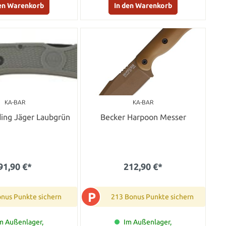
den Warenkorb
In den Warenkorb
KA-BAR
KA-BAR
ding Jäger Laubgrün
Becker Harpoon Messer
91,90 €*
212,90 €*
P
onus Punkte sichern
213 Bonus Punkte sichern
m Außenlager,
Im Außenlager,