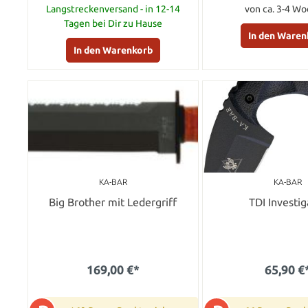
Langstreckenversand - in 12-14
von ca. 3-4 Wo
Tagen bei Dir zu Hause
In den Waren
In den Warenkorb
KA-BAR
KA-BAR
Big Brother mit Ledergriff
TDI Investig
169,00 €*
65,90 €