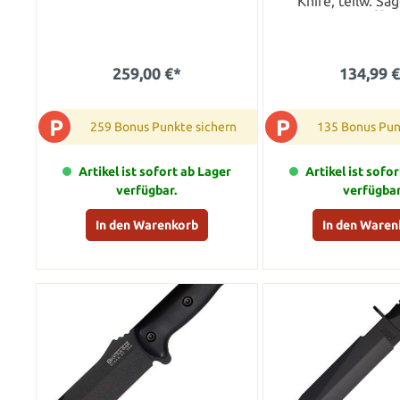
Knife, teilw. Sä
Kunststoffsc
259,00 €*
134,99 
P
P
259 Bonus Punkte sichern
135 Bonus Pun
Artikel ist sofort ab Lager
Artikel ist sofo
verfügbar.
verfügbar
In den Warenkorb
In den Waren