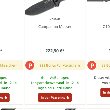
KA-BAR
Campanion Messer
G10
€*
222,90 €*
P
P
kte sichern
223 Bonus Punkte sichern
38 B
ger,
Im Außenlager,
Dieser Art
 - in 12-14
Langstreckenversand - in 12-14
von 
u Hause
Tagen bei Dir zu Hause
In 
korb
In den Warenkorb