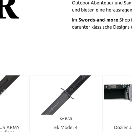
Outdoor-Abenteuer und Sam
und bieten eine herausragen
Im
Swords-and-more
Shop f
darunter klassische Designs 
KA-BAR
e US ARMY
Ek Model 4
Dozier 