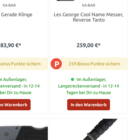
KA-BAR
KA-BAR
 Gerade Klinge
Les George Cool Name Messer,
Reverse Tanto
83,90 €*
259,00 €*
P
Bonus Punkte sichern
259 Bonus Punkte sichern
m Außenlager,
Im Außenlager,
enversand - in 12-14
Langstreckenversand - in 12-14
bei Dir zu Hause
Tagen bei Dir zu Hause
den Warenkorb
In den Warenkorb