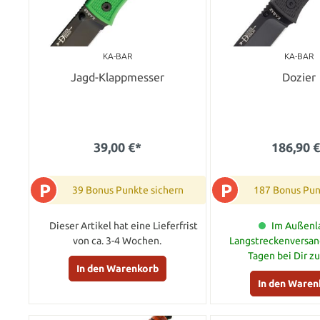
KA-BAR
KA-BAR
Jagd-Klappmesser
Dozier
39,00 €*
186,90 
P
P
39 Bonus Punkte sichern
187 Bonus Pun
Dieser Artikel hat eine Lieferfrist
Im Außenla
von ca. 3-4 Wochen.
Langstreckenversand
Tagen bei Dir z
In den Warenkorb
In den Waren