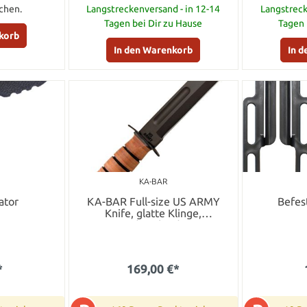
chen.
Langstreckenversand - in 12-14
Langstreck
Tagen bei Dir zu Hause
Tagen 
korb
In den Warenkorb
In 
KA-BAR
ator
KA-BAR Full-size US ARMY
Befes
Knife, glatte Klinge,
Lederscheide
*
169,00 €*