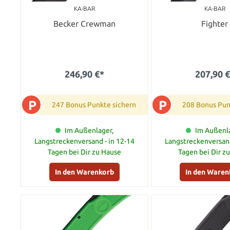
KA-BAR
KA-BAR
Becker Crewman
Fighter
246,90 €*
207,90 
P
P
247 Bonus Punkte sichern
208 Bonus Pun
Im Außenlager,
Im Außenla
Langstreckenversand - in 12-14
Langstreckenversand
Tagen bei Dir zu Hause
Tagen bei Dir z
In den Warenkorb
In den Waren