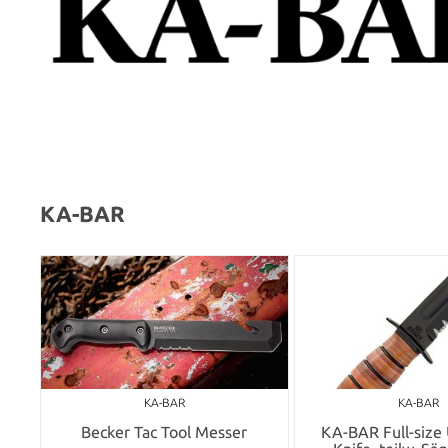
KA-BAR
KA-BAR
KA-BAR
Becker Tac Tool Messer
KA-BAR Full-siz