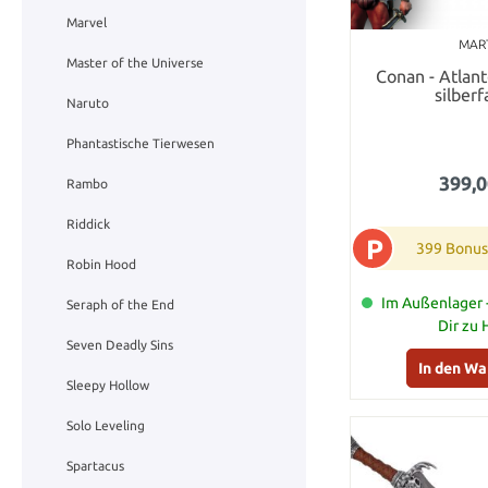
Marvel
MAR
Master of the Universe
Conan - Atlan
silber
Naruto
Phantastische Tierwesen
399,0
Rambo
Riddick
P
399 Bonus
Robin Hood
Im Außenlager -
Seraph of the End
Dir zu
Seven Deadly Sins
In den W
Sleepy Hollow
Solo Leveling
Spartacus