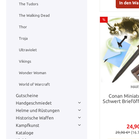
In den W
The Tudors
The Walking Dead
%
Thor
Troja
Ultraviolet
Vikings
Wonder Woman
World of Warcraft
MAR
Gutscheine
Conan Miniat
Schwert Brieföf
Handgeschmiedet
Helme und Rüstungen
Historische Waffen
Kampfkunst
24,9
Kataloge
29,90 €*
(16.