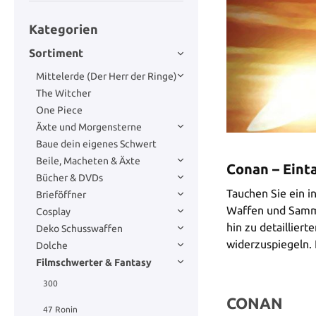
Kategorien
Sortiment
Mittelerde (Der Herr der Ringe)
The Witcher
One Piece
Äxte und Morgensterne
Baue dein eigenes Schwert
Beile, Macheten & Äxte
Conan – Eint
Bücher & DVDs
Tauchen Sie ein i
Brieföffner
Waffen und Samml
Cosplay
hin zu detaillier
Deko Schusswaffen
widerzuspiegeln. 
Dolche
Filmschwerter & Fantasy
300
CONAN
47 Ronin