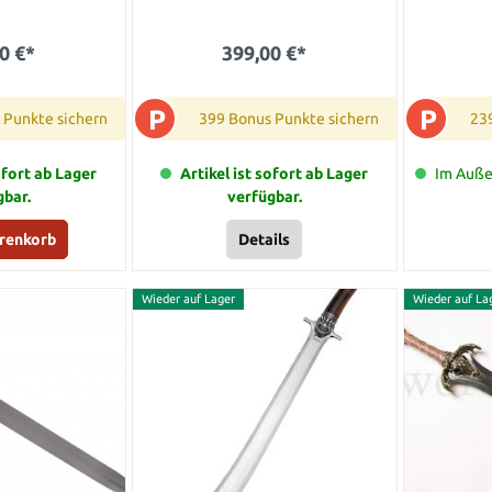
0 €*
399,00 €*
P
P
 Punkte sichern
399 Bonus Punkte sichern
23
ofort ab Lager
Artikel ist sofort ab Lager
Im Außen
gbar.
verfügbar.
arenkorb
Details
Wieder auf Lager
Wieder auf La