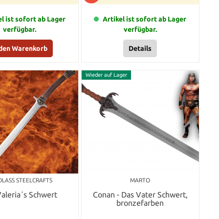
el ist sofort ab Lager
Artikel ist sofort ab Lager
verfügbar.
verfügbar.
 den Warenkorb
Details
Wieder auf Lager
LASS STEELCRAFTS
MARTO
aleria´s Schwert
Conan - Das Vater Schwert,
bronzefarben