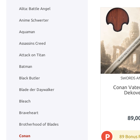
Alita: Battle Angel
Anime Schwerter
Aquaman
Assassins Creed
Attack on Titan
Batman
SWORDS A
Black Butler
Conan Vater
Blade der Daywalker
Dekove
Bleach
Braveheart
89,0
Brotherhood of Blades
P
Conan
89 Bonus 