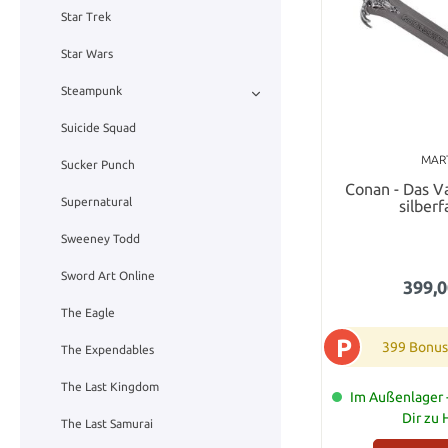
Star Trek
Star Wars
Steampunk
Suicide Squad
MAR
Sucker Punch
Conan - Das V
Supernatural
silber
Sweeney Todd
Sword Art Online
399,0
The Eagle
P
399 Bonus
The Expendables
The Last Kingdom
Im Außenlager -
Dir zu
The Last Samurai