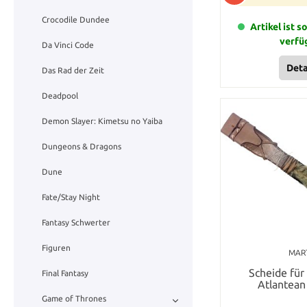
Crocodile Dundee
Artikel ist s
verfü
Da Vinci Code
Deta
Das Rad der Zeit
Deadpool
Demon Slayer: Kimetsu no Yaiba
Dungeons & Dragons
Dune
Fate/Stay Night
Fantasy Schwerter
Figuren
MAR
Scheide für
Final Fantasy
Atlantean
Game of Thrones