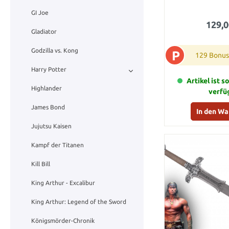
GI Joe
129,0
Gladiator
Godzilla vs. Kong
P
129 Bonus
Harry Potter
Artikel ist s
Highlander
verfü
James Bond
In den W
Jujutsu Kaisen
Kampf der Titanen
Kill Bill
King Arthur - Excalibur
King Arthur: Legend of the Sword
Königsmörder-Chronik