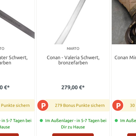
TO
MARTO
ater Schwert,
Conan - Valeria Schwert,
Conan Min
farben
bronzefarben
0 €*
279,00 €*
P
P
 Punkte sichern
279 Bonus Punkte sichern
30
 in 5-7 Tagen bei
Im Außenlager - in 5-7 Tagen bei
Im Außen
 Hause
Dir zu Hause