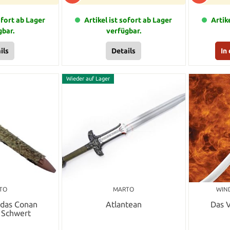
ofort ab Lager
Artikel ist sofort ab Lager
Artik
gbar.
verfügbar.
ils
Details
In
Wieder auf Lager
TO
MARTO
WIND
 das Conan
Atlantean
Das V
 Schwert