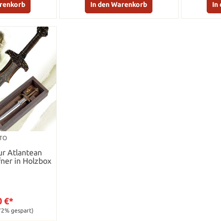
arenkorb
In den Warenkorb
In
TO
ur Atlantean
fner in Holzbox
0 €*
72% gespart)