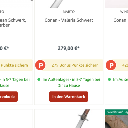
TO
MARTO
WIND
tean Schwert,
Conan - Valeria Schwert
Conan 
farben
0 €*
279,00 €*
P
P
 Punkte sichern
279 Bonus Punkte sichern
42
 in 5-7 Tagen bei
Im Außenlager - in 5-7 Tagen bei
Im Außen
 Hause
Dir zu Hause
arenkorb
In den Warenkorb
Wieder auf La