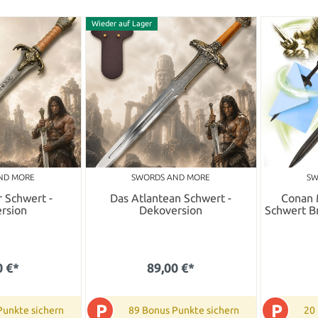
Wieder auf Lager
ND MORE
SWORDS AND MORE
SW
 Schwert -
Das Atlantean Schwert -
Conan 
rsion
Dekoversion
Schwert Br
0 €*
89,00 €*
P
P
Punkte sichern
89 Bonus Punkte sichern
20