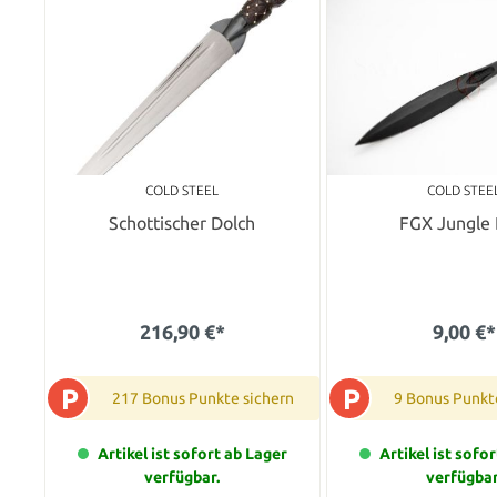
COLD STEEL
COLD STEE
Schottischer Dolch
FGX Jungle 
216,90 €*
9,00 €*
P
P
217 Bonus Punkte sichern
9 Bonus Punkt
Artikel ist sofort ab Lager
Artikel ist sofo
verfügbar.
verfügbar