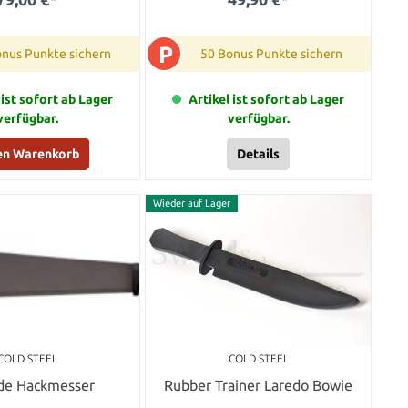
P
onus Punkte sichern
50 Bonus Punkte sichern
 ist sofort ab Lager
Artikel ist sofort ab Lager
verfügbar.
verfügbar.
den Warenkorb
Details
Wieder auf Lager
COLD STEEL
COLD STEEL
de Hackmesser
Rubber Trainer Laredo Bowie