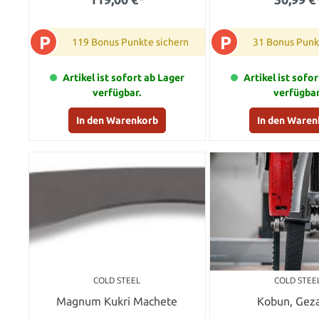
P
P
119 Bonus Punkte sichern
31 Bonus Punk
Artikel ist sofort ab Lager
Artikel ist sofo
verfügbar.
verfügbar
In den Warenkorb
In den Waren
COLD STEEL
COLD STEE
Magnum Kukri Machete
Kobun, Gez