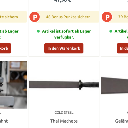
P
P
te sichern
48 Bonus Punkte sichern
79 B
rt ab Lager
Artikel ist sofort ab Lager
Artikel
.
verfügbar.
korb
In den Warenkorb
In 
L
COLD STEEL
ahnt
Thai Machete
Gelän