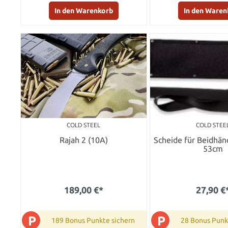
In den Warenkorb
In den Waren
COLD STEEL
COLD STEE
Rajah 2 (10A)
Scheide für Beidhä
53cm
189,00 €*
27,90 €
P
P
189 Bonus Punkte sichern
28 Bonus Punk