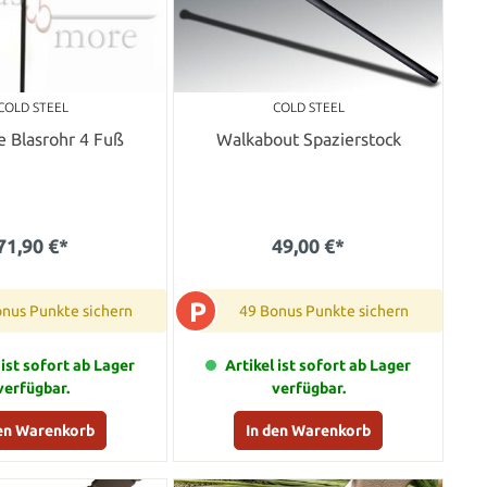
COLD STEEL
COLD STEEL
e Blasrohr 4 Fuß
Walkabout Spazierstock
71,90 €*
49,00 €*
P
onus Punkte sichern
49 Bonus Punkte sichern
 ist sofort ab Lager
Artikel ist sofort ab Lager
verfügbar.
verfügbar.
den Warenkorb
In den Warenkorb