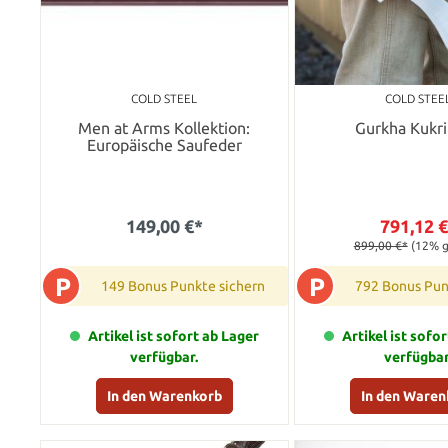
COLD STEEL
COLD STEE
Men at Arms Kollektion:
Gurkha Kukri
Europäische Saufeder
149,00 €*
791,12 
899,00 €*
(12% g
P
P
149 Bonus Punkte sichern
792 Bonus Pun
Artikel ist sofort ab Lager
Artikel ist sofo
verfügbar.
verfügbar
In den Warenkorb
In den Waren