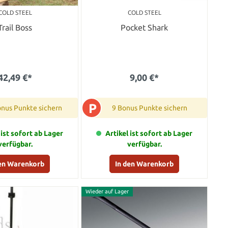
COLD STEEL
COLD STEEL
Trail Boss
Pocket Shark
42,49 €*
9,00 €*
P
onus Punkte sichern
9 Bonus Punkte sichern
 ist sofort ab Lager
Artikel ist sofort ab Lager
verfügbar.
verfügbar.
den Warenkorb
In den Warenkorb
Wieder auf Lager