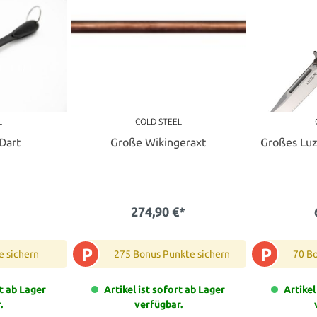
L
COLD STEEL
Dart
Große Wikingeraxt
Großes Luz
274,90 €*
P
P
e sichern
275 Bonus Punkte sichern
70 B
rt ab Lager
Artikel ist sofort ab Lager
Artikel
.
verfügbar.