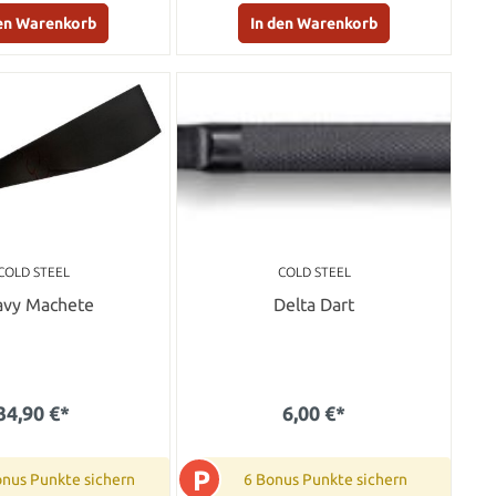
den Warenkorb
In den Warenkorb
COLD STEEL
COLD STEEL
avy Machete
Delta Dart
34,90 €*
6,00 €*
P
onus Punkte sichern
6 Bonus Punkte sichern