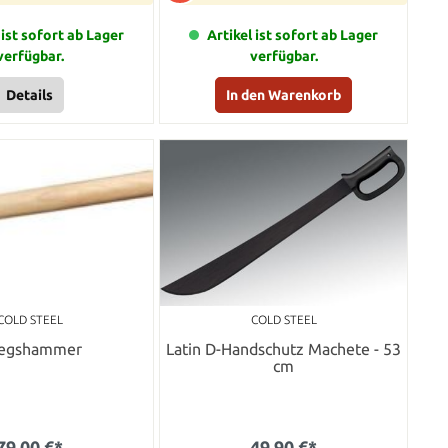
 ist sofort ab Lager
Artikel ist sofort ab Lager
verfügbar.
verfügbar.
Details
In den Warenkorb
COLD STEEL
COLD STEEL
iegshammer
Latin D-Handschutz Machete - 53
cm
79,00 €*
49,90 €*