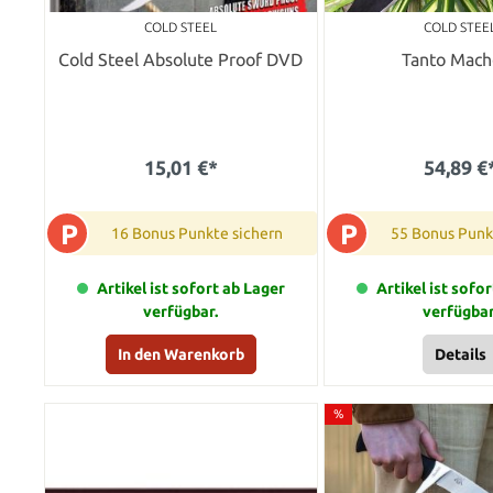
COLD STEEL
COLD STEE
Cold Steel Absolute Proof DVD
Tanto Mach
15,01 €*
54,89 €
P
P
16 Bonus Punkte sichern
55 Bonus Punk
Artikel ist sofort ab Lager
Artikel ist sofo
verfügbar.
verfügbar
In den Warenkorb
Details
%