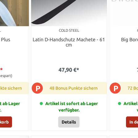
L
COLD STEEL
 Plus
Latin D-Handschutz Machete - 61
Big Bor
cm
€*
47,90 €*
espart)
P
P
kte sichern
48 Bonus Punkte sichern
72 B
rt ab Lager
Artikel ist sofort ab Lager
Artikel
.
verfügbar.
korb
Details
In 