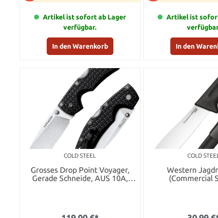
Artikel ist sofort ab Lager
Artikel ist sofo
verfügbar.
verfügbar
In den Warenkorb
In den Waren
COLD STEEL
COLD STEE
Grosses Drop Point Voyager,
Western Jagd
Gerade Schneide, AUS 10A,
(Commercial S
Stonewash
119,00 €*
30,99 €