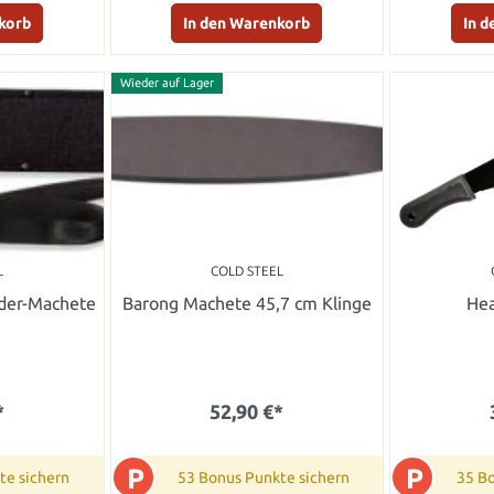
korb
In den Warenkorb
In 
Wieder auf Lager
L
COLD STEEL
nder-Machete
Barong Machete 45,7 cm Klinge
He
*
52,90 €*
P
P
te sichern
53 Bonus Punkte sichern
35 B