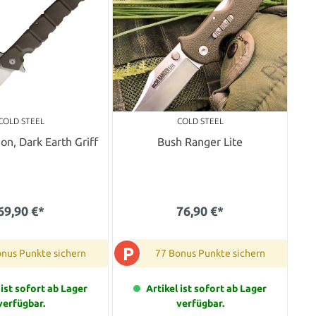
COLD STEEL
COLD STEEL
on, Dark Earth Griff
Bush Ranger Lite
69,90 €*
76,90 €*
P
onus Punkte sichern
77 Bonus Punkte sichern
 ist sofort ab Lager
Artikel ist sofort ab Lager
verfügbar.
verfügbar.