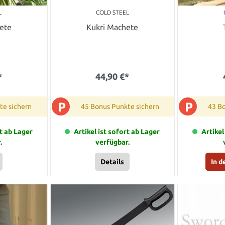
L
COLD STEEL
ete
Kukri Machete
*
44,90 €*
P
P
te sichern
45 Bonus Punkte sichern
43 B
rt ab Lager
Artikel ist sofort ab Lager
Artikel
.
verfügbar.
Details
In 