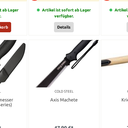
rt ab Lager
Artikel ist sofort ab Lager
Artikel
.
verfügbar.
korb
Details
L
COLD STEEL
messer
Axis Machete
Kr
eries)
*
47,90 €*