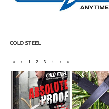
COLD STEEL
1
2
3
4