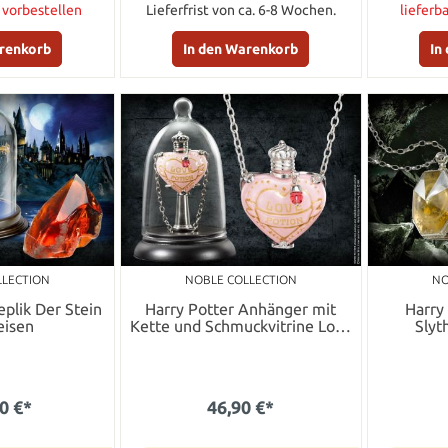
t vorbestellen
Lieferfrist von ca. 6-8 Wochen.
lieferb
arenkorb
In den Warenkorb
In
LLECTION
NOBLE COLLECTION
NO
eplik Der Stein
Harry Potter Anhänger mit
Harry
eisen
Kette und Schmuckvitrine Love
Slyt
Potion
0 €*
46,90 €*