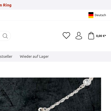
n Ring
Deutsch
0,00 €*
stseller
Wieder auf Lager