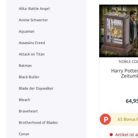
Alita: Battle Angel
Anime Schwerter
Aquaman
Assassins Creed
Attack on Titan
NOBLE CO
Batman
Harry Potte
Zeitum
Black Butler
Blade der Daywalker
64,9
Bleach
Braveheart
P
65 Bonus 
Brotherhood of Blades
Conan
Artikel ist 