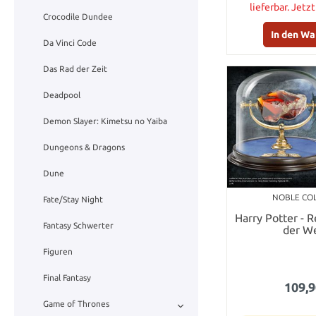
lieferbar. Jetz
Crocodile Dundee
In den W
Da Vinci Code
Das Rad der Zeit
Deadpool
Demon Slayer: Kimetsu no Yaiba
Dungeons & Dragons
Dune
NOBLE CO
Fate/Stay Night
Harry Potter - R
Fantasy Schwerter
der W
Figuren
Final Fantasy
109,9
Game of Thrones