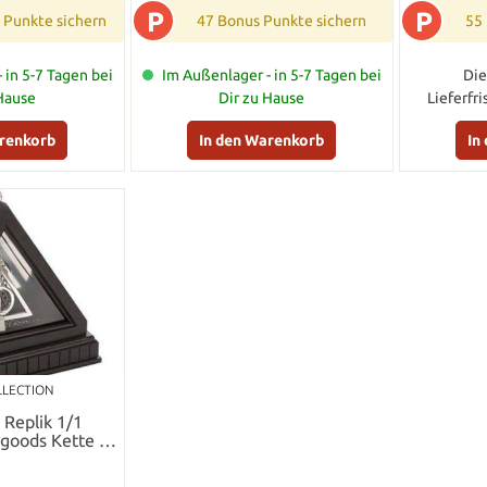
P
P
 Punkte sichern
47 Bonus Punkte sichern
55
 in 5-7 Tagen bei
Im Außenlager - in 5-7 Tagen bei
Die
 Hause
Dir zu Hause
Lieferfr
arenkorb
In den Warenkorb
In
LLECTION
 Replik 1/1
egoods Kette 56
m