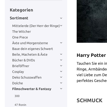
Kategorien
Sortiment
Mittelerde (Der Herr der Ringe)
The Witcher
One Piece
Äxte und Morgensterne
Baue dein eigenes Schwert
Harry Potter
Beile, Macheten & Äxte
Bücher & DVDs
Tauchen Sie ein i
Brieföffner
Ringe, Armbänder
Cosplay
viel Liebe zum De
Deko Schusswaffen
perfektes Geschen
Dolche
Filmschwerter & Fantasy
300
SCHMUCK
47 Ronin