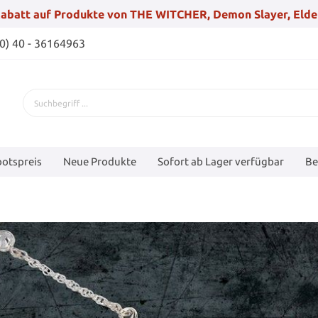
abatt auf Produkte von THE WITCHER, Demon Slayer, Elde
(0) 40 - 36164963
otspreis
Neue Produkte
Sofort ab Lager verfügbar
Be