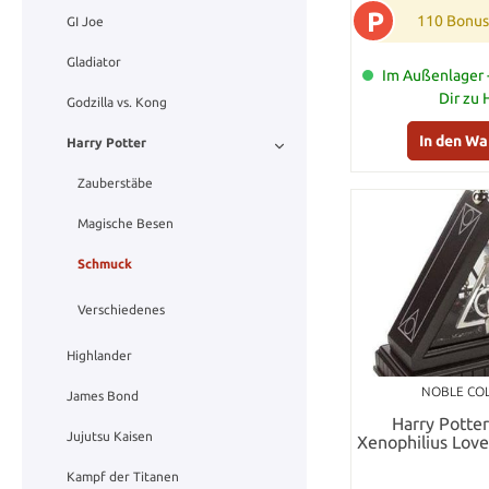
P
110 Bonus
GI Joe
Gladiator
Im Außenlager -
Dir zu
Godzilla vs. Kong
In den W
Harry Potter
Zauberstäbe
Magische Besen
Schmuck
Verschiedenes
Highlander
NOBLE CO
James Bond
Harry Potter
Jujutsu Kaisen
Xenophilius Lov
c
Kampf der Titanen