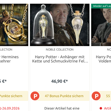
Wieder auf La
LLECTION
NOBLE COLLECTION
NO
r Hermines
Harry Potter - Anhänger mit
Harry Po
kehrer
Kette und Schmuckvitrine Felix
Voldem
Felicis
5 €*
46,90 €*
P
P
Punkte sichern
47 Bonus Punkte sichern
55
ab 26.09.2026
Dieser Artikel hat eine
Arti