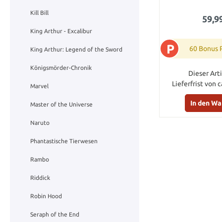
Kill Bill
59,9
King Arthur - Excalibur
P
60 Bonus 
King Arthur: Legend of the Sword
Königsmörder-Chronik
Dieser Arti
Lieferfrist von 
Marvel
In den W
Master of the Universe
Naruto
Phantastische Tierwesen
Rambo
Riddick
Robin Hood
Seraph of the End