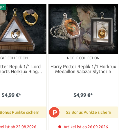
ger
BLE COLLECTION
NOBLE COLLECTION
tter Replik 1/1 Lord
Harry Potter Replik 1/1 Horkrux
orts Horkrux Ring
Medaillon Salazar Slytherin
(vergoldet)
54,99 €*
54,99 €*
P
 Bonus Punkte sichern
55 Bonus Punkte sichern
kel ist ab 22.08.2026
Artikel ist ab 26.09.2026