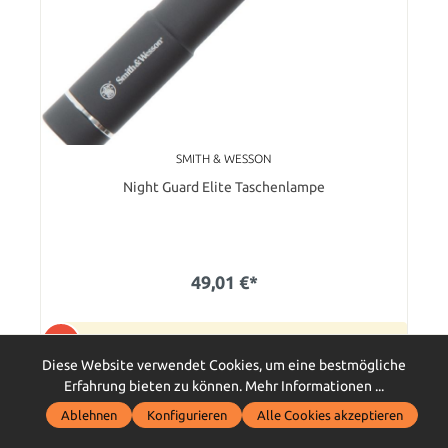
SMITH & WESSON
Night Guard Elite Taschenlampe
49,01 €*
P
50 Bonus Punkte sichern
Diese Website verwendet Cookies, um eine bestmögliche
Erfahrung bieten zu können.
Mehr Informationen ...
Im Außenlager, Langstreckenversand - in 12-14
Tagen bei Dir zu Hause
Ablehnen
Konfigurieren
Alle Cookies akzeptieren
In den Warenkorb