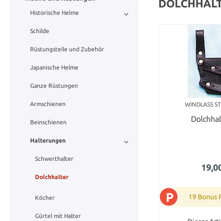
DOLCHHAL
Historische Helme
Schilde
Rüstungsteile und Zubehör
Japanische Helme
Ganze Rüstungen
Armschienen
WINDLASS S
Dolchha
Beinschienen
Halterungen
Schwerthalter
19,0
Dolchhalter
P
19 Bonus 
Köcher
Gürtel mit Halter