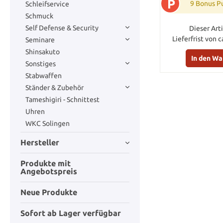
P
9 Bonus P
Schleifservice
Schmuck
Self Defense & Security
Dieser Arti
Lieferfrist von c
Seminare
Shinsakuto
In den W
Sonstiges
Stabwaffen
Ständer & Zubehör
Tameshigiri - Schnittest
Uhren
WKC Solingen
Hersteller
Produkte mit
Angebotspreis
Neue Produkte
Sofort ab Lager verfügbar