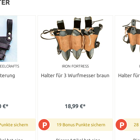
TER
TEELCRAFTS
IRON FORTRESS
lterung
Halter für 3 Wurfmesser braun
Halter fü
0 €*
18,99 €*
P
P
Punkte sichern
19 Bonus Punkte sichern
28