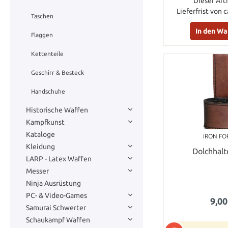
Dieser Arti
Lieferfrist von 
Taschen
In den W
Flaggen
Kettenteile
Geschirr & Besteck
Handschuhe
Historische Waffen
Kampfkunst
Kataloge
IRON FO
Kleidung
Dolchhalt
LARP - Latex Waffen
Messer
Ninja Ausrüstung
PC- & Video-Games
9,00
Samurai Schwerter
Schaukampf Waffen