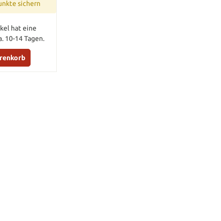
unkte sichern
kel hat eine
a. 10-14 Tagen.
arenkorb