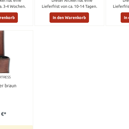
kel hat eine
Dieser Artikel hat eine
Die
ca. 3-4 Wochen.
Lieferfrist von ca. 10-14 Tagen.
Lieferfri
arenkorb
In den Warenkorb
In
RTRESS
er braun
 €*