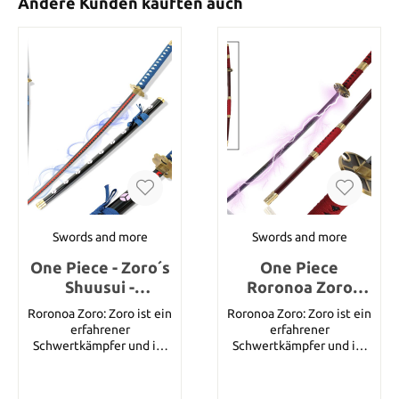
Andere Kunden kauften auch
Swords and more
Swords and more
One Piece - Zoro´s
One Piece
Shuusui -
Roronoa Zoro
Dekorationsversio
Katana
Roronoa Zoro: Zoro ist ein
Roronoa Zoro: Zoro ist ein
n
erfahrener
erfahrener
Schwertkämpfer und ist
Schwertkämpfer und ist
in der Lage, ein, zwei und
in der Lage, ein, zwei und
drei Schwerter in
drei Schwerter in
unterschiedlichen
unterschiedlichen