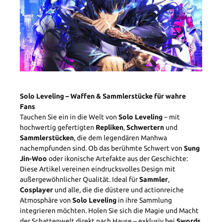
Solo Leveling – Waffen & Sammlerstücke für wahre
Fans
Tauchen Sie ein in die Welt von
Solo Leveling
– mit
hochwertig gefertigten
Repliken
,
Schwertern
und
Sammlerstücken
, die dem legendären Manhwa
nachempfunden sind. Ob das berühmte Schwert von
Sung
Jin-Woo
oder ikonische Artefakte aus der Geschichte:
Diese Artikel vereinen eindrucksvolles Design mit
außergewöhnlicher Qualität. Ideal für
Sammler
,
Cosplayer
und alle, die die düstere und actionreiche
Atmosphäre von
Solo Leveling
in ihre Sammlung
integrieren möchten. Holen Sie sich die Magie und Macht
der Schattenwelt direkt nach Hause – exklusiv bei
Swords