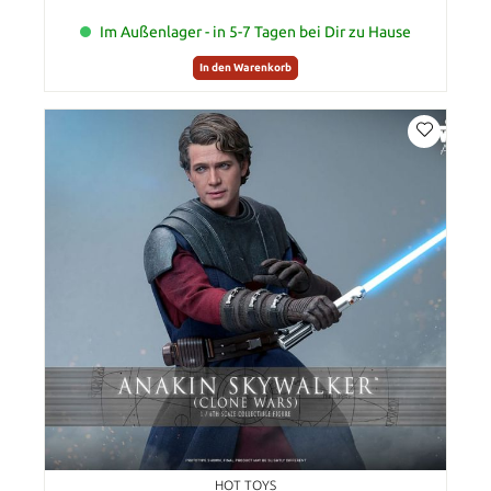
Im Außenlager - in 5-7 Tagen bei Dir zu Hause
In den Warenkorb
HOT TOYS