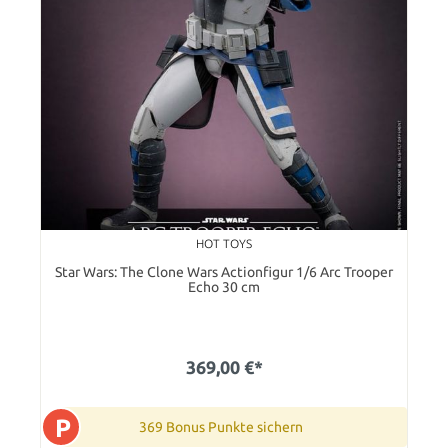
HOT TOYS
Star Wars: The Clone Wars Actionfigur 1/6 Arc Trooper
Echo 30 cm
369,00 €*
P
369 Bonus Punkte sichern