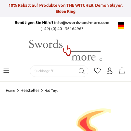
10% Rabatt auf Produkte von THE WITCHER, Demon Slayer,
Elden Ring
Benötigen Sie Hilfe?
info@swords-and-more.com
(+49) (0) 40 - 36164963
Hersteller
Home
Hot Toys