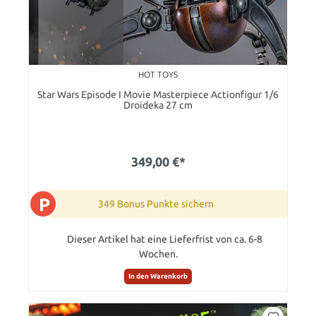
HOT TOYS
Star Wars Episode I Movie Masterpiece Actionfigur 1/6
Droideka 27 cm
349,00 €*
P
349 Bonus Punkte sichern
Dieser Artikel hat eine Lieferfrist von ca. 6-8
Wochen.
In den Warenkorb