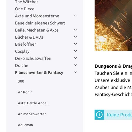
The Witcher
One Piece
Äxte und Morgensterne
Baue dein eigenes Schwert
Beile, Macheten & Äxte
Bücher & DVDs
Brieföffner
Cosplay
Deko Schusswaffen
Dolche
Dungeons & Drag
Filmschwerter & Fantasy
Tauchen Sie ein 
Unsere exklusive 
300
Zauber und die Ma
47 Ronin
Fantasy-Geschicht
Alita: Battle Angel
Keine Prod
Anime Schwerter
Aquaman