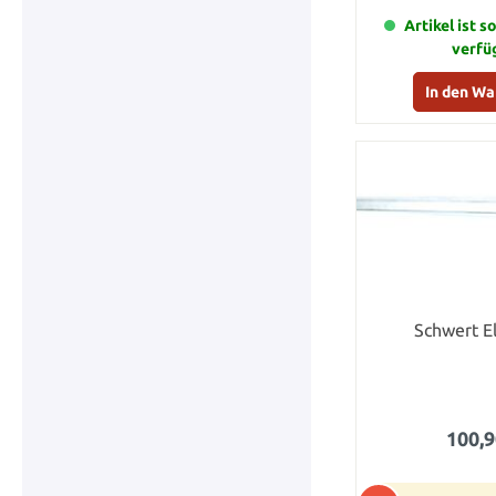
Artikel ist s
verfü
In den W
Schwert El
100,9