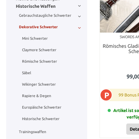
Historische Waffen
Gebrauchstaugliche Schwerter
Dekorative Schwerter
SWORDS A
Mini Schwerter
Römisches Gladi
Claymore Schwerter
Sche
Römische Schwerter
Säbel
99,0
Wikinger Schwerter
P
99 Bonus 
Rapiere & Degen
Europäische Schwerter
Artikel ist s
verfü
Historische Schwerter
Deta
Trainingswaffen