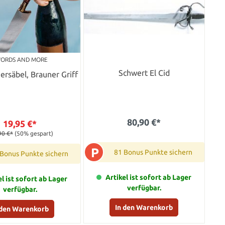
ORDS AND MORE
Schwert El Cid
rsäbel, Brauner Griff
80,90 €*
19,95 €*
90 €*
(50% gespart)
P
81 Bonus Punkte sichern
 Bonus Punkte sichern
Artikel ist sofort ab Lager
el ist sofort ab Lager
verfügbar.
verfügbar.
In den Warenkorb
 den Warenkorb