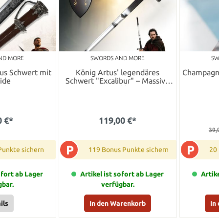
ND MORE
SWORDS AND MORE
SW
us Schwert mit
König Artus' legendäres
Champagne
ide
Schwert "Excalibur" – Massive
Replik
0 €*
119,00 €*
39,
P
P
Punkte sichern
119 Bonus Punkte sichern
20
ofort ab Lager
Artikel ist sofort ab Lager
Artik
gbar.
verfügbar.
ils
In den Warenkorb
In