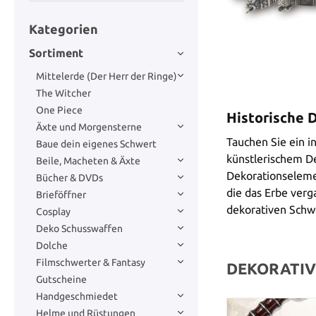
Kategorien
Sortiment
Mittelerde (Der Herr der Ringe)
The Witcher
One Piece
Historische 
Äxte und Morgensterne
Tauchen Sie ein i
Baue dein eigenes Schwert
künstlerischem De
Beile, Macheten & Äxte
Dekorationselemen
Bücher & DVDs
die das Erbe verg
Brieföffner
dekorativen Schwe
Cosplay
Deko Schusswaffen
Dolche
Filmschwerter & Fantasy
DEKORATIV
Gutscheine
Handgeschmiedet
Helme und Rüstungen