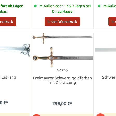
ofort ab Lager
Im Außenlager - in 5-7 Tagen bei
Im Außen
gbar.
Dir zu Hause
arenkorb
In den Warenkorb
In
MARTO
 Cid lang
Schwert
Freimaurer-Schwert, goldfarben
mit Zierätzung
0 €*
299,00 €*