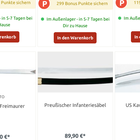
P
P
 Punkte sichern
11
299 Bonus Punkte sichern
 in 5-7 Tagen bei
Im Außen
Im Außenlager - in 5-7 Tagen bei
 Hause
Dir zu Hause
arenkorb
In
In den Warenkorb
TO
Preußischer Infanteriesäbel
US Kav
 Freimaurer
89,90 €*
0 €*