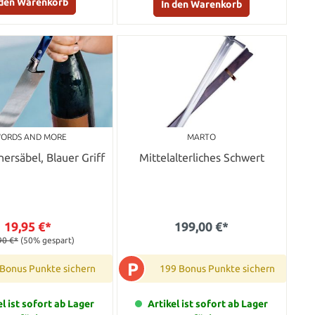
 den Warenkorb
In den Warenkorb
ORDS AND MORE
MARTO
rsäbel, Blauer Griff
Mittelalterliches Schwert
19,95 €*
199,00 €*
90 €*
(50% gespart)
P
 Bonus Punkte sichern
199 Bonus Punkte sichern
el ist sofort ab Lager
Artikel ist sofort ab Lager