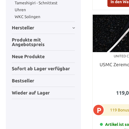
In den W
Tameshigiri - Schnittest
Uhren
WKC Solingen
Hersteller
Produkte mit
Angebotspreis
Neue Produkte
UNITED 
USMC Zeremo
Sofort ab Lager verfügbar
Bestseller
119,0
Wieder auf Lager
P
119 Bonus
Artikel ist s