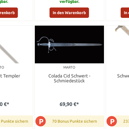
gbar.
verfügbar.
arenkorb
In den Warenkorb
In
TO
MARTO
t Templer
Colada Cid Schwert -
Schwe
Schmiedestück
0 €*
69,90 €*
P
P
 Punkte sichern
70 Bonus Punkte sichern
23