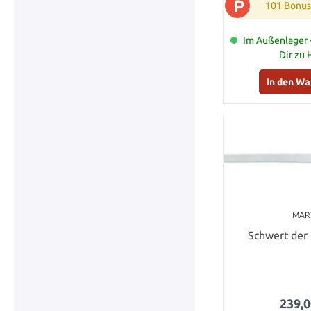
P
101 Bonus
Im Außenlager -
Dir zu
In den W
MAR
Schwert der
239,0