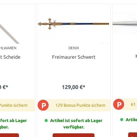
AHLWAREN
DENIX
t Scheide
Freimaurer Schwert
0 €*
129,00 €*
P
P
61
Punkte sichern
129 Bonus Punkte sichern
Artik
ofort ab Lager
Artikel ist sofort ab Lager
gbar.
verfügbar.