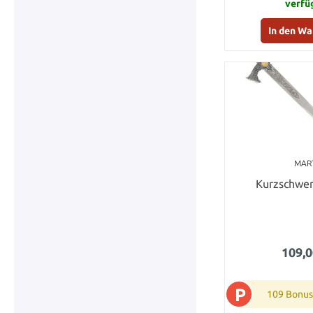
verfü
In den W
MAR
Kurzschwer
109,0
P
109 Bonus