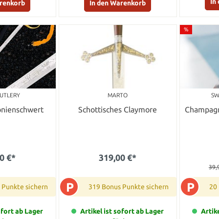
In
arenkorb
In den Warenkorb
%
CUTLERY
MARTO
SW
nienschwert
Schottisches Claymore
Champagne
0 €*
319,00 €*
39,
P
P
 Punkte sichern
319 Bonus Punkte sichern
20
ofort ab Lager
Artikel ist sofort ab Lager
Artik