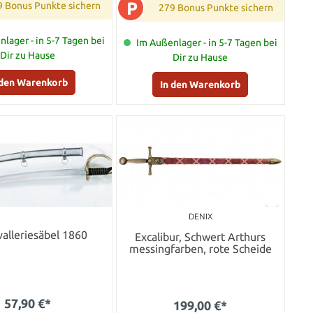
P
9 Bonus Punkte sichern
279 Bonus Punkte sichern
lager - in 5-7 Tagen bei
Im Außenlager - in 5-7 Tagen bei
Dir zu Hause
Dir zu Hause
 den Warenkorb
In den Warenkorb
DENIX
alleriesäbel 1860
Excalibur, Schwert Arthurs
messingfarben, rote Scheide
57,90 €*
199,00 €*