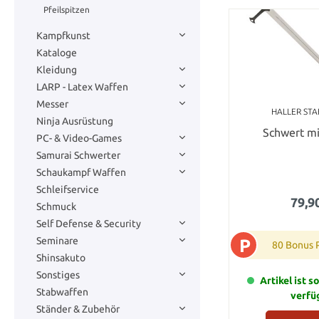
Pfeilspitzen
Kampfkunst
Kataloge
Kleidung
LARP - Latex Waffen
Messer
HALLER ST
Ninja Ausrüstung
Schwert mi
PC- & Video-Games
Samurai Schwerter
Schaukampf Waffen
Schleifservice
79,9
Schmuck
Self Defense & Security
Seminare
P
80 Bonus 
Shinsakuto
Sonstiges
Artikel ist s
Stabwaffen
verfü
Ständer & Zubehör