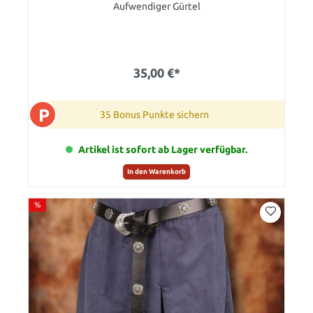
Aufwendiger Gürtel
35,00 €*
P
35 Bonus Punkte sichern
Artikel ist sofort ab Lager verfügbar.
In den Warenkorb
%