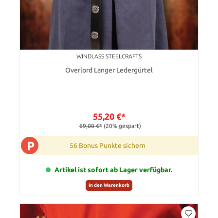
WINDLASS STEELCRAFTS
Overlord Langer Ledergürtel
55,20 €*
69,00 €*
(20% gespart)
P
56 Bonus Punkte sichern
Artikel ist sofort ab Lager verfügbar.
In den Warenkorb