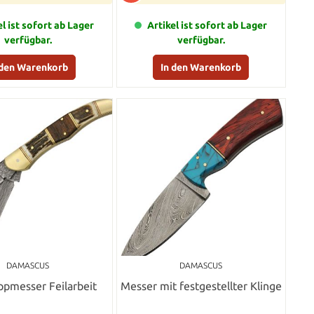
el ist sofort ab Lager
Artikel ist sofort ab Lager
verfügbar.
verfügbar.
 den Warenkorb
In den Warenkorb
DAMASCUS
DAMASCUS
ppmesser Feilarbeit
Messer mit festgestellter Klinge