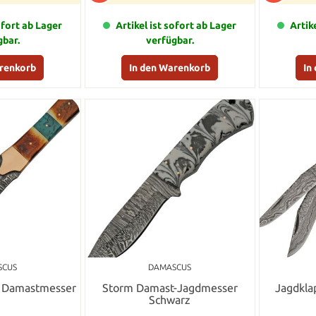
ofort ab Lager
Artikel ist sofort ab Lager
Artik
gbar.
verfügbar.
arenkorb
In den Warenkorb
In
SCUS
DAMASCUS
nt Damastmesser
Storm Damast-Jagdmesser
Jagdkla
Schwarz