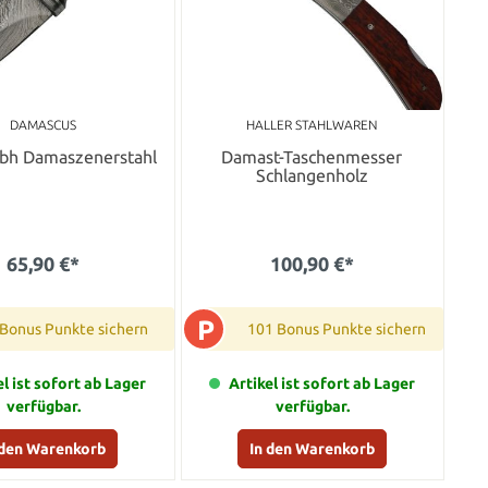
DAMASCUS
HALLER STAHLWAREN
bh Damaszenerstahl
Damast-Taschenmesser
Schlangenholz
65,90 €*
100,90 €*
P
 Bonus Punkte sichern
101 Bonus Punkte sichern
el ist sofort ab Lager
Artikel ist sofort ab Lager
verfügbar.
verfügbar.
 den Warenkorb
In den Warenkorb