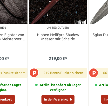
IBBEN
UNITED CUTLERY
n Fighter von
Hibben HellFyre Shadow
Sgian Du
in Meisterwerk
Messer mit Scheide
erkunst
00 €*
219,00 €*
P
P
s Punkte sichern
219 Bonus Punkte sichern
66
ofort ab Lager
Artikel ist sofort ab Lager
Artik
gbar.
verfügbar.
arenkorb
In den Warenkorb
In