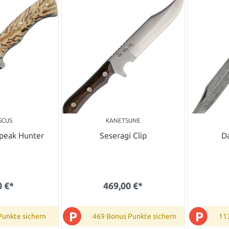
SCUS
KANETSUNE
peak Hunter
Seseragi Clip
D
0 €*
469,00 €*
P
P
Punkte sichern
469 Bonus Punkte sichern
11