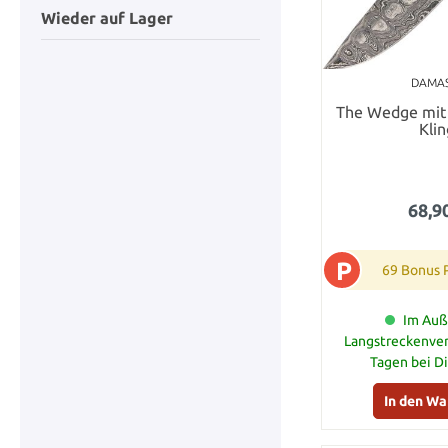
Wieder auf Lager
DAMA
The Wedge mit 
Kli
68,9
P
69 Bonus 
Im Auß
Langstreckenver
Tagen bei D
In den W