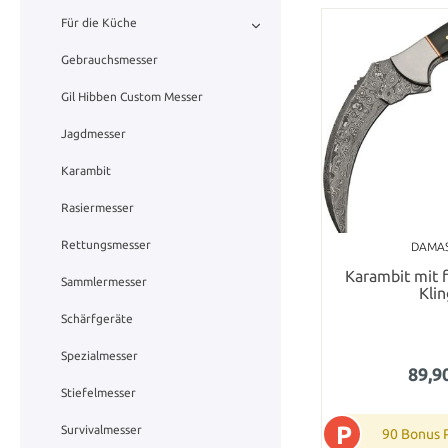
Für die Küche
Gebrauchsmesser
Gil Hibben Custom Messer
Jagdmesser
Karambit
Rasiermesser
Rettungsmesser
DAMA
Karambit mit f
Sammlermesser
Kli
Schärfgeräte
Spezialmesser
89,9
Stiefelmesser
P
Survivalmesser
90 Bonus 