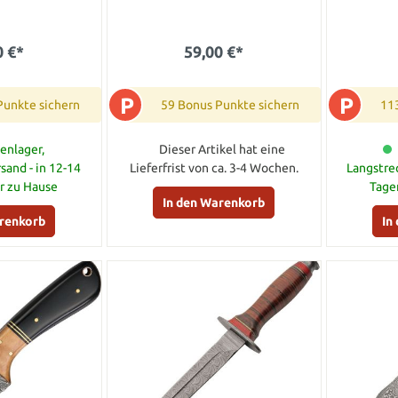
0 €*
59,00 €*
P
P
Punkte sichern
59 Bonus Punkte sichern
11
enlager,
Dieser Artikel hat eine
sand - in 12-14
Lieferfrist von ca. 3-4 Wochen.
Langstre
ir zu Hause
Tage
In den Warenkorb
arenkorb
In