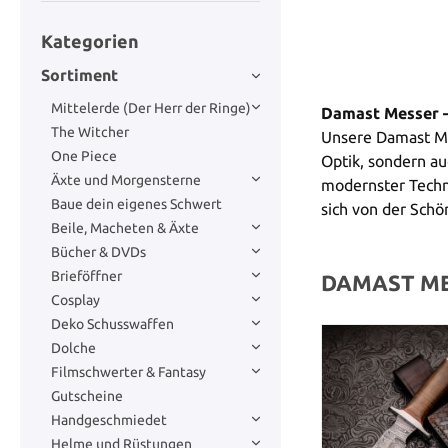
Kategorien
Sortiment
Mittelerde (Der Herr der Ringe)
Damast Messer – 
The Witcher
Unsere Damast Mes
One Piece
Optik, sondern au
Äxte und Morgensterne
modernster Techn
Baue dein eigenes Schwert
sich von der Schön
Beile, Macheten & Äxte
Bücher & DVDs
Brieföffner
DAMAST M
Cosplay
Deko Schusswaffen
Dolche
Filmschwerter & Fantasy
Gutscheine
Handgeschmiedet
Helme und Rüstungen