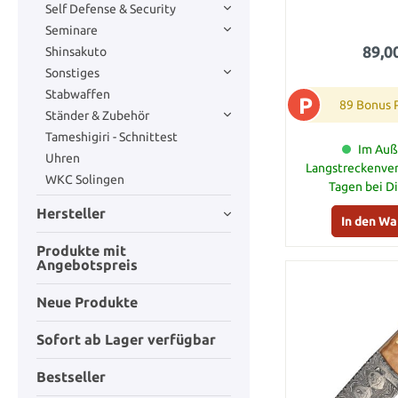
Self Defense & Security
Seminare
89,0
Shinsakuto
Sonstiges
Stabwaffen
P
89 Bonus 
Ständer & Zubehör
Tameshigiri - Schnittest
Im Auß
Uhren
Langstreckenver
WKC Solingen
Tagen bei D
Hersteller
In den W
Produkte mit
Angebotspreis
Neue Produkte
Sofort ab Lager verfügbar
Bestseller