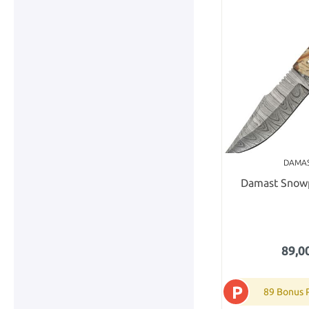
DAMA
Damast Snow
89,0
P
89 Bonus 