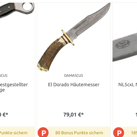
SCUS
DAMASCUS
estgestellter
El Dorado Häutemesser
NL5cxL N
nge
0 €*
79,01 €*
P
P
Punkte sichern
80 Bonus Punkte sichern
18