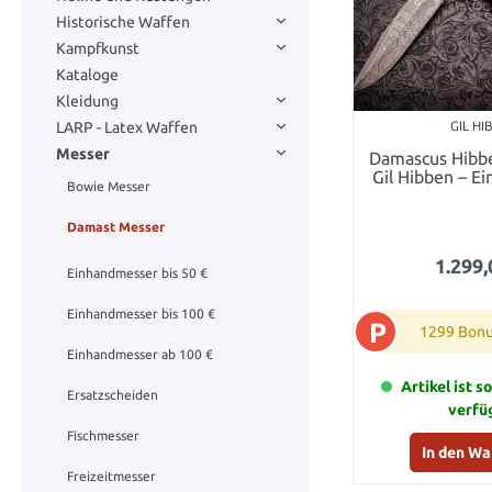
Historische Waffen
Kampfkunst
Kataloge
Kleidung
LARP - Latex Waffen
GIL H
Messer
Damascus Hibbe
Gil Hibben – E
Bowie Messer
der Mess
Damast Messer
1.299,
Einhandmesser bis 50 €
Einhandmesser bis 100 €
P
1299 Bonu
Einhandmesser ab 100 €
Artikel ist s
Ersatzscheiden
verfü
Fischmesser
In den W
Freizeitmesser