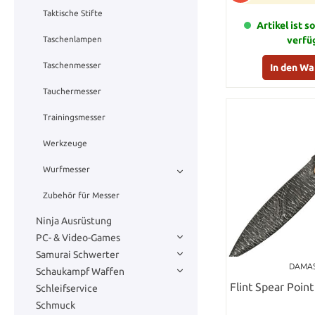
Taktische Stifte
Artikel ist s
verfü
Taschenlampen
Taschenmesser
In den W
Tauchermesser
Trainingsmesser
Werkzeuge
Wurfmesser
Zubehör für Messer
Ninja Ausrüstung
PC- & Video-Games
Samurai Schwerter
DAMA
Schaukampf Waffen
Flint Spear Poi
Schleifservice
Schmuck