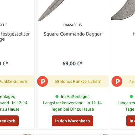
SCUS
DAMASCUS
festgestellter
Square Commando Dagger
nge
0 €*
69,00 €*
P
P
Punkte sichern
69 Bonus Punkte sichern
75
enlager,
Im Außenlager,
sand - in 12-14
Langstreckenversand - in 12-14
Langstre
ir zu Hause
Tagen bei Dir zu Hause
Tage
arenkorb
In den Warenkorb
In