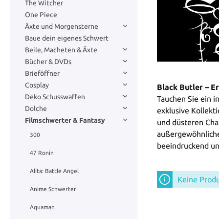
The Witcher
One Piece
Äxte und Morgensterne
Baue dein eigenes Schwert
Beile, Macheten & Äxte
Bücher & DVDs
Brieföffner
Cosplay
Black Butler – E
Deko Schusswaffen
Tauchen Sie ein i
Dolche
exklusive Kollekt
Filmschwerter & Fantasy
und düsteren Char
außergewöhnlicher
300
beeindruckend und
47 Ronin
Alita: Battle Angel
Keine Prod
Anime Schwerter
Aquaman