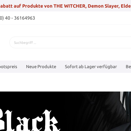
abatt auf Produkte von THE WITCHER, Demon Slayer, Elde
(0) 40 - 36164963
otspreis
Neue Produkte
Sofort ab Lager verfügbar
Be