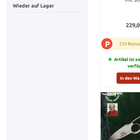
Wieder auf Lager
229,0
P
229 Bonus
Artikel ist s
verfü
In den W