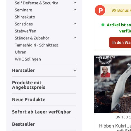
Self Defense & Security
P
Seminare
99 Bonus 
Shinsakuto
Sonstiges
Artikel ist s
Stabwaffen
verfü
Ständer & Zubehör
In den W
Tameshigiri - Schnittest
Uhren
WKC Solingen
Hersteller
Produkte mit
Angebotspreis
Neue Produkte
Sofort ab Lager verfügbar
UNITED 
Bestseller
Hibben Kukri 
mit Sc