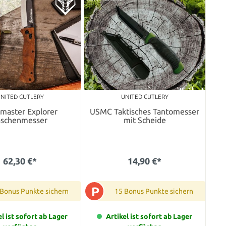
NITED CUTLERY
UNITED CUTLERY
master Explorer
USMC Taktisches Tantomesser
aschenmesser
mit Scheide
62,30 €*
14,90 €*
P
 Bonus Punkte sichern
15 Bonus Punkte sichern
el ist sofort ab Lager
Artikel ist sofort ab Lager