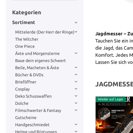
Kategorien
Sortiment
Mittelerde (Der Herr der Ringe)
Jagdmesser – Zu
The Witcher
Tauchen Sie ein i
One Piece
die Jagd, das Cam
Äxte und Morgensterne
Komfort. Jedes Mo
Baue dein eigenes Schwert
Lassen Sie sich v
Beile, Macheten & Äxte
Bücher & DVDs
Brieföffner
JAGDMESS
Cosplay
Deko Schusswaffen
Wieder auf Lager
Dolche
Filmschwerter & Fantasy
Gutscheine
Handgeschmiedet
Helme und Rüstungen