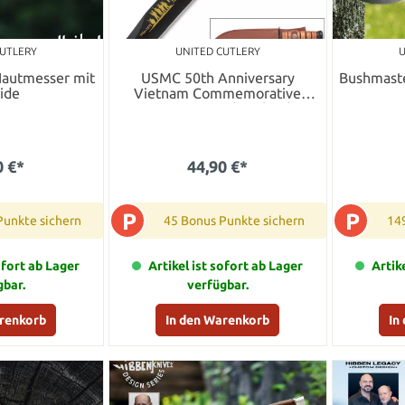
CUTLERY
UNITED CUTLERY
U
Hautmesser mit
USMC 50th Anniversary
Bushmaste
ide
Vietnam Commemorative
Messer mit Lederscheide
0 €*
44,90 €*
P
P
Punkte sichern
45 Bonus Punkte sichern
14
ofort ab Lager
Artikel ist sofort ab Lager
Artik
gbar.
verfügbar.
arenkorb
In den Warenkorb
In