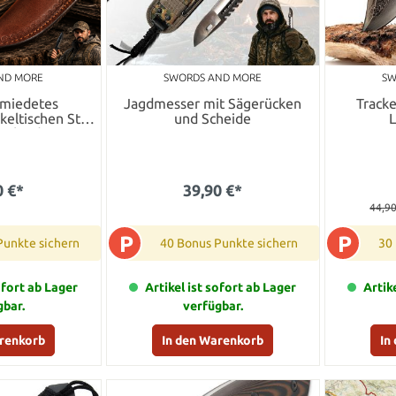
ND MORE
SWORDS AND MORE
SW
miedetes
Jagdmesser mit Sägerücken
Track
eltischen Stil
und Scheide
rscheide
0 €*
39,90 €*
44,90
P
P
Punkte sichern
40 Bonus Punkte sichern
30
ofort ab Lager
Artikel ist sofort ab Lager
Artik
gbar.
verfügbar.
arenkorb
In den Warenkorb
In