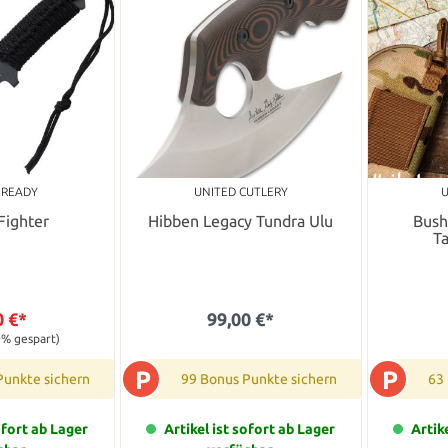
 READY
UNITED CUTLERY
U
 Fighter
Hibben Legacy Tundra Ulu
Bush
T
0 €*
99,00 €*
0% gespart)
P
P
Punkte sichern
99 Bonus Punkte sichern
63
ofort ab Lager
Artikel ist sofort ab Lager
Artik