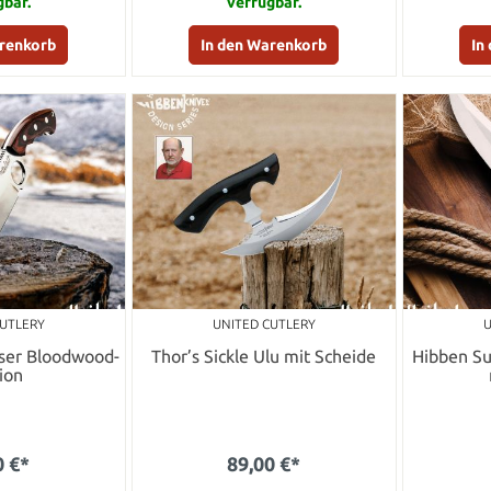
gbar.
verfügbar.
arenkorb
In den Warenkorb
In
CUTLERY
UNITED CUTLERY
U
ser Bloodwood-
Thor’s Sickle Ulu mit Scheide
Hibben Su
ion
0 €*
89,00 €*