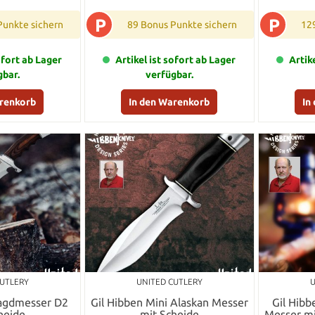
P
P
Punkte sichern
89 Bonus Punkte sichern
12
ofort ab Lager
Artikel ist sofort ab Lager
Artik
gbar.
verfügbar.
arenkorb
In den Warenkorb
In
CUTLERY
UNITED CUTLERY
U
Jagdmesser D2
Gil Hibben Mini Alaskan Messer
Gil Hibb
heide
mit Scheide
Messer mi