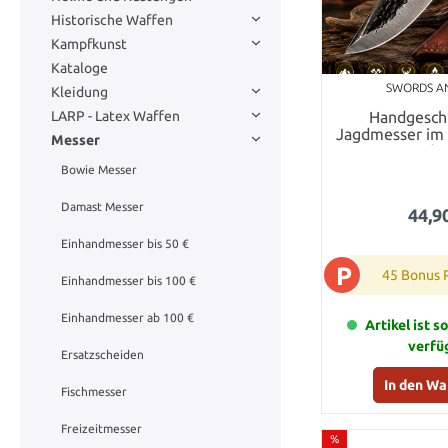
Historische Waffen
Kampfkunst
Kataloge
SWORDS A
Kleidung
Handgesch
LARP - Latex Waffen
Jagdmesser im k
Messer
mit Lede
Bowie Messer
Damast Messer
44,9
Einhandmesser bis 50 €
P
45 Bonus 
Einhandmesser bis 100 €
Einhandmesser ab 100 €
Artikel ist s
verfü
Ersatzscheiden
In den W
Fischmesser
Freizeitmesser
%