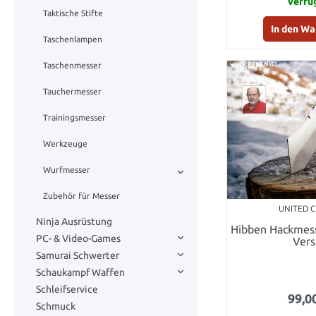
verfü
Taktische Stifte
In den W
Taschenlampen
Taschenmesser
Tauchermesser
Trainingsmesser
Werkzeuge
Wurfmesser
Zubehör für Messer
UNITED 
Ninja Ausrüstung
Hibben Hackmes
PC- & Video-Games
Vers
Samurai Schwerter
Schaukampf Waffen
Schleifservice
99,0
Schmuck