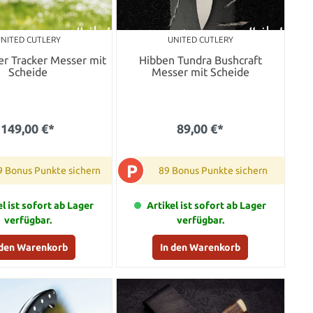
NITED CUTLERY
UNITED CUTLERY
r Tracker Messer mit
Hibben Tundra Bushcraft
Scheide
Messer mit Scheide
149,00 €*
89,00 €*
P
9 Bonus Punkte sichern
89 Bonus Punkte sichern
el ist sofort ab Lager
Artikel ist sofort ab Lager
verfügbar.
verfügbar.
 den Warenkorb
In den Warenkorb