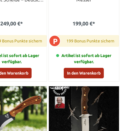
Stahlklinge
249,00 €*
199,00 €*
P
9 Bonus Punkte sichern
199 Bonus Punkte sichern
el ist sofort ab Lager
Artikel ist sofort ab Lager
verfügbar.
verfügbar.
 den Warenkorb
In den Warenkorb