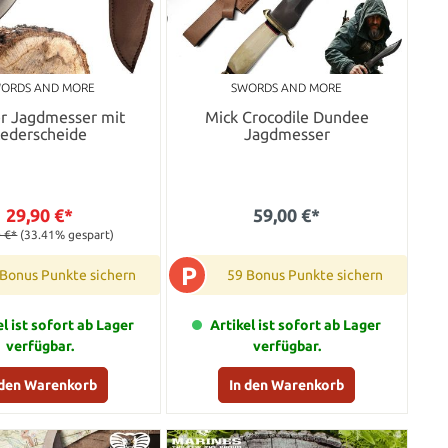
ORDS AND MORE
SWORDS AND MORE
er Jagdmesser mit
Mick Crocodile Dundee
Lederscheide
Jagdmesser
29,90 €*
59,00 €*
 €*
(33.41% gespart)
P
 Bonus Punkte sichern
59 Bonus Punkte sichern
el ist sofort ab Lager
Artikel ist sofort ab Lager
verfügbar.
verfügbar.
 den Warenkorb
In den Warenkorb