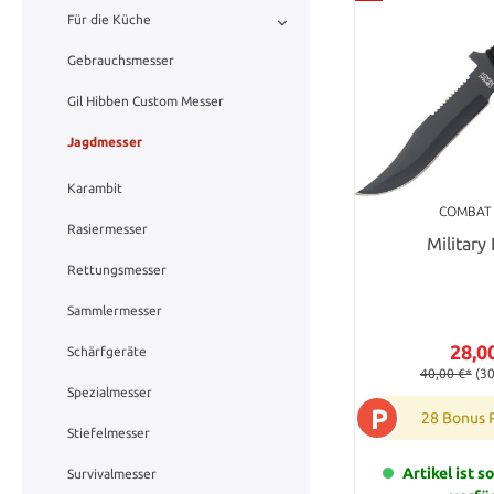
Für die Küche
Gebrauchsmesser
Gil Hibben Custom Messer
Jagdmesser
Karambit
COMBAT
Rasiermesser
Military
Rettungsmesser
Sammlermesser
28,0
Schärfgeräte
40,00 €*
(3
Spezialmesser
P
28 Bonus 
Stiefelmesser
Artikel ist s
Survivalmesser