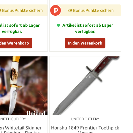
P
9 Bonus Punkte sichern
89 Bonus Punkte sichern
el ist sofort ab Lager
Artikel ist sofort ab Lager
verfügbar.
verfügbar.
 den Warenkorb
In den Warenkorb
NITED CUTLERY
UNITED CUTLERY
en Whitetail Skinner
Honshu 1849 Frontier Toothpick
t Scheide – Deutsche
Messer