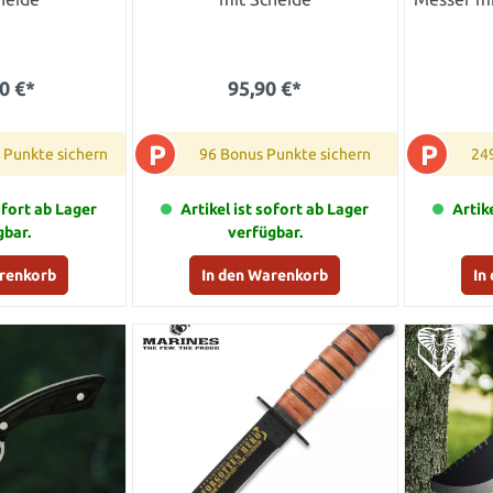
0 €*
95,90 €*
P
P
 Punkte sichern
96 Bonus Punkte sichern
24
ofort ab Lager
Artikel ist sofort ab Lager
Artik
gbar.
verfügbar.
arenkorb
In den Warenkorb
In