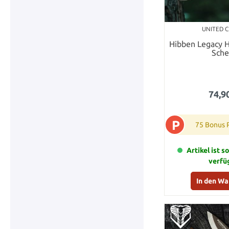
UNITED 
Hibben Legacy 
Sche
74,9
P
75 Bonus 
Artikel ist s
verfü
In den W