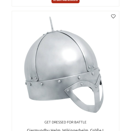
GET DRESSED FOR BATTLE
Gjermundbu Helm, Wikingerhelm, Größe L