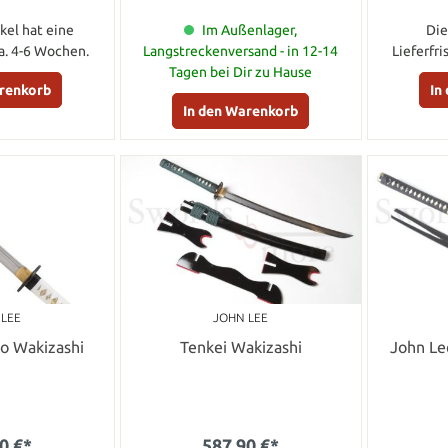
kel hat eine
Im Außenlager,
Die
ca. 4-6 Wochen.
Langstreckenversand - in 12-14
Lieferfri
Tagen bei Dir zu Hause
arenkorb
In
In den Warenkorb
 LEE
JOHN LEE
ro Wakizashi
Tenkei Wakizashi
John Le
0 €*
587,90 €*