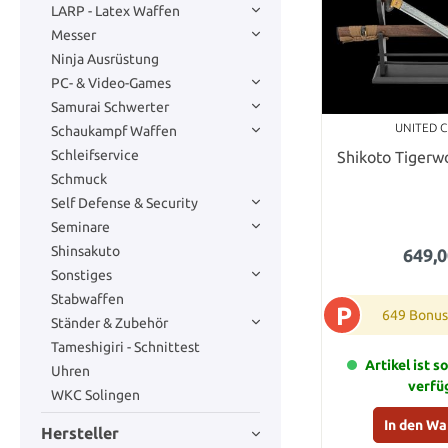
LARP - Latex Waffen
Messer
Ninja Ausrüstung
PC- & Video-Games
Samurai Schwerter
UNITED 
Schaukampf Waffen
Schleifservice
Shikoto Tigerw
Schmuck
Self Defense & Security
Seminare
Shinsakuto
649,0
Sonstiges
Stabwaffen
P
649 Bonus
Ständer & Zubehör
Tameshigiri - Schnittest
Artikel ist s
Uhren
verfü
WKC Solingen
In den W
Hersteller