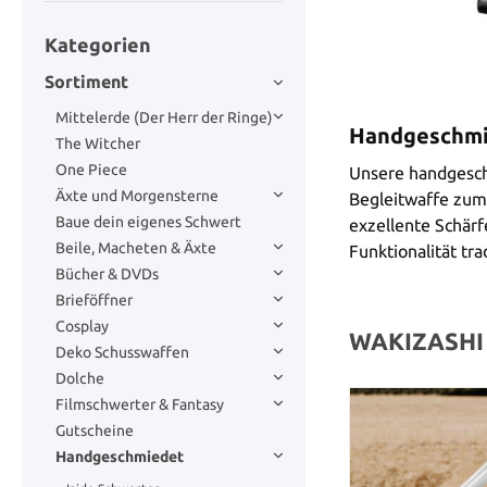
Kategorien
Sortiment
Mittelerde (Der Herr der Ringe)
Handgeschmie
The Witcher
One Piece
Unsere handgesch
Äxte und Morgensterne
Begleitwaffe zum 
Baue dein eigenes Schwert
exzellente Schärf
Beile, Macheten & Äxte
Funktionalität tr
Bücher & DVDs
Brieföffner
Cosplay
WAKIZASHI
Deko Schusswaffen
Dolche
Filmschwerter & Fantasy
Gutscheine
Handgeschmiedet