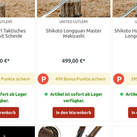
CUTLERY
UNITED CUTLERY
U
l Taktisches
Shikoto Longquan Master
Shikoto 
it Scheide
Wakizashi
Long
0 €*
499,00 €*
P
P
 Punkte sichern
499 Bonus Punkte sichern
39
ofort ab Lager
Artikel ist sofort ab Lager
Artik
gbar.
verfügbar.
arenkorb
In den Warenkorb
In