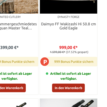
NITED CUTLERY
DYNASTY FORGE
Hammergeschmiedetes
Daimyo FF Wakizashi Hi 50.8 cm
quan Master Teal
Gold Eagle
Wakizashi
399,00 €*
999,00 €*
1.599,00 €*
(37.52% gespart)
P
9 Bonus Punkte sichern
999 Bonus Punkte sichern
el ist sofort ab Lager
Artikel ist sofort ab Lager
verfügbar.
verfügbar.
 den Warenkorb
In den Warenkorb