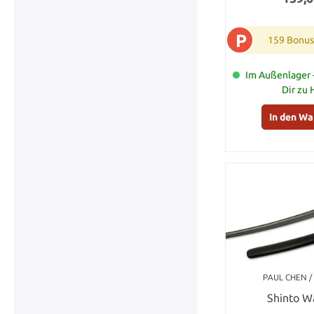
P
159 Bonus
Im Außenlager -
Dir zu
In den W
PAUL CHEN / 
Shinto W