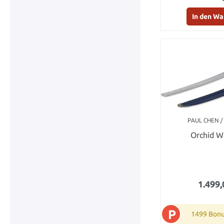
In den W
PAUL CHEN / 
Orchid W
1.499,
P
1499 Bonu