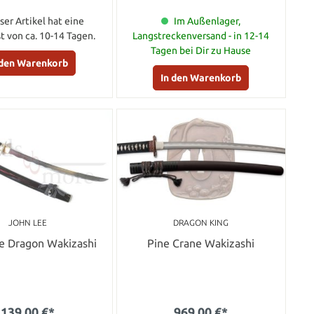
ser Artikel hat eine
Im Außenlager,
st von ca. 10-14 Tagen.
Langstreckenversand - in 12-14
Tagen bei Dir zu Hause
 den Warenkorb
In den Warenkorb
JOHN LEE
DRAGON KING
e Dragon Wakizashi
Pine Crane Wakizashi
139,00 €*
969,00 €*