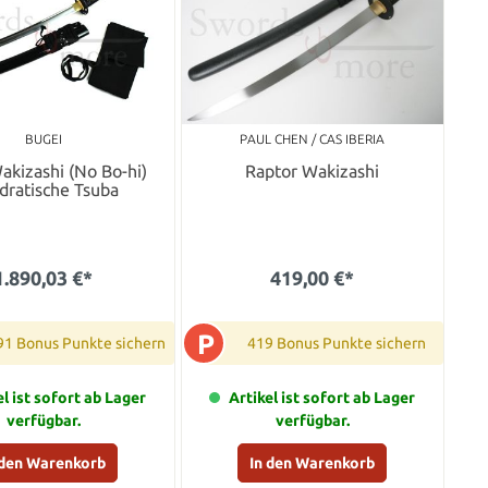
BUGEI
PAUL CHEN / CAS IBERIA
kizashi (No Bo-hi)
Raptor Wakizashi
dratische Tsuba
1.890,03 €*
419,00 €*
P
91 Bonus Punkte sichern
419 Bonus Punkte sichern
el ist sofort ab Lager
Artikel ist sofort ab Lager
verfügbar.
verfügbar.
 den Warenkorb
In den Warenkorb