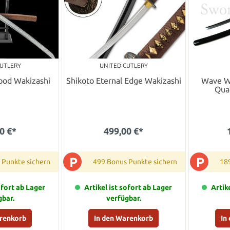
CUTLERY
UNITED CUTLERY
ood Wakizashi
Shikoto Eternal Edge Wakizashi
Wave Wa
Qua
0 €*
499,00 €*
P
P
 Punkte sichern
499 Bonus Punkte sichern
18
ofort ab Lager
Artikel ist sofort ab Lager
Artik
gbar.
verfügbar.
arenkorb
In den Warenkorb
In