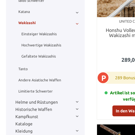
Iaido Schwerter
Katana
UNITED 
Wakizashi
Honshu Voller
Einsteiger Wakizashis
Wakizashi m
Hochwertige Wakizashis
Gefaltete Wakizashis
289,0
Tanto
P
289 Bonus
Andere Asiatische Waffen
Limitierte Schwerter
Artikel ist s
verfü
Helme und Rüstungen
Historische Waffen
In den W
Kampfkunst
Kataloge
Kleidung