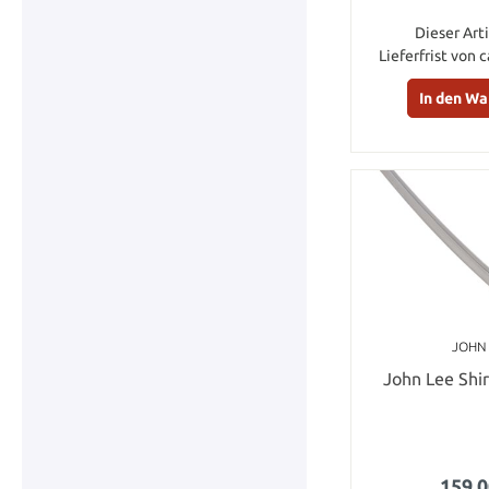
Dieser Arti
Lieferfrist von 
In den W
JOHN
John Lee Shi
159,0