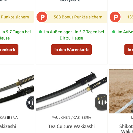
P
P
 Punkte sichern
588 Bonus Punkte sichern
13
 in 5-7 Tagen bei
Im Außenlager - in 5-7 Tagen bei
Im Außen
 Hause
Dir zu Hause
arenkorb
In den Warenkorb
In
CAS IBERIA
PAUL CHEN / CAS IBERIA
U
akizashi
Tea Culture Wakizashi
Shiko
Wakiz