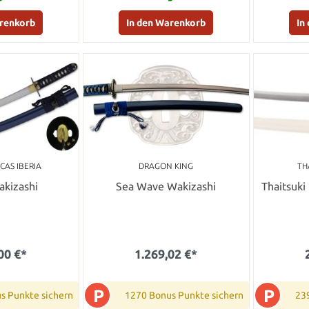
arenkorb
In den Warenkorb
In
CAS IBERIA
DRAGON KING
TH
akizashi
Sea Wave Wakizashi
Thaitsuki
00 €*
1.269,02 €*
P
P
s Punkte sichern
1270 Bonus Punkte sichern
23