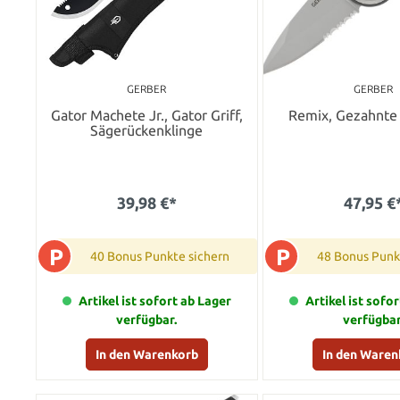
GERBER
GERBER
Gator Machete Jr., Gator Griff,
Remix, Gezahnte
Sägerückenklinge
39,98 €*
47,95 €
P
P
40 Bonus Punkte sichern
48 Bonus Punk
Artikel ist sofort ab Lager
Artikel ist sofo
verfügbar.
verfügbar
In den Warenkorb
In den Waren