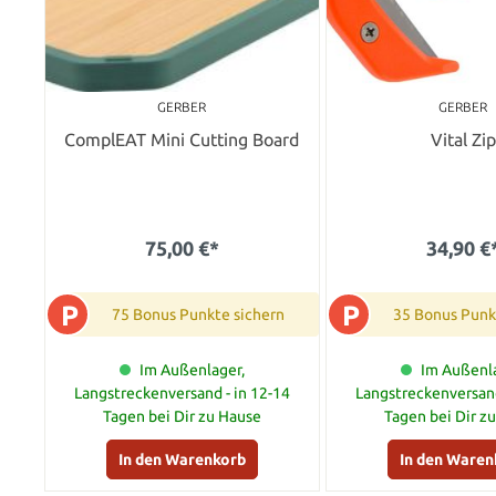
GERBER
GERBER
ComplEAT Mini Cutting Board
Vital Zip
75,00 €*
34,90 €
P
P
75 Bonus Punkte sichern
35 Bonus Punk
Im Außenlager,
Im Außenla
Langstreckenversand - in 12-14
Langstreckenversand
Tagen bei Dir zu Hause
Tagen bei Dir z
In den Warenkorb
In den Waren