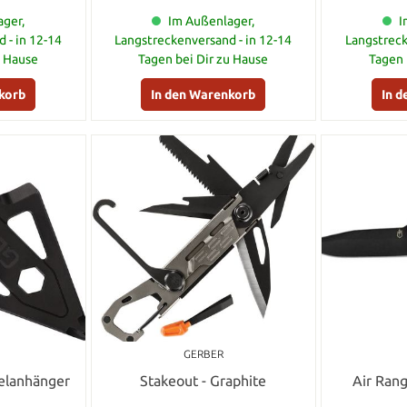
ger,
Im Außenlager,
I
 - in 12-14
Langstreckenversand - in 12-14
Langstreck
u Hause
Tagen bei Dir zu Hause
Tagen 
korb
In den Warenkorb
In 
GERBER
elanhänger
Stakeout - Graphite
Air Rang