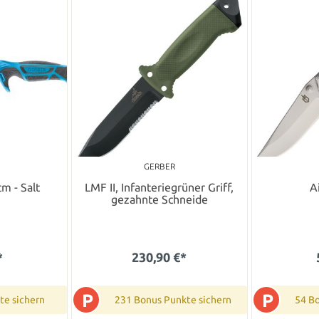
GERBER
cm - Salt
LMF II, Infanteriegrüner Griff,
Ai
gezahnte Schneide
*
230,90 €*
P
P
te sichern
231 Bonus Punkte sichern
54 B