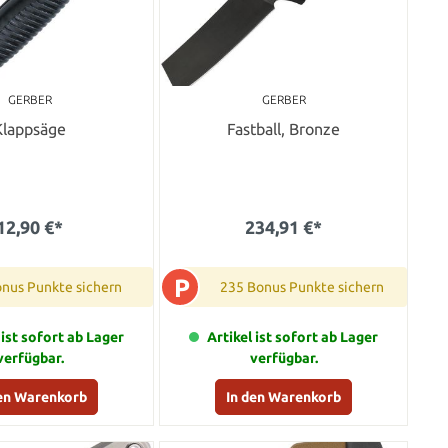
GERBER
GERBER
Klappsäge
Fastball, Bronze
12,90 €*
234,91 €*
P
onus Punkte sichern
235 Bonus Punkte sichern
 ist sofort ab Lager
Artikel ist sofort ab Lager
verfügbar.
verfügbar.
den Warenkorb
In den Warenkorb