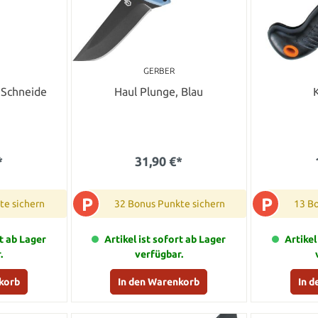
GERBER
 Schneide
Haul Plunge, Blau
*
31,90 €*
P
P
te sichern
32 Bonus Punkte sichern
13 B
rt ab Lager
Artikel ist sofort ab Lager
Artikel
.
verfügbar.
korb
In den Warenkorb
In 