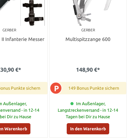
GERBER
GERBER
II Infanterie Messer
Multispitzzange 600
30,90 €*
148,90 €*
P
Bonus Punkte sichern
149 Bonus Punkte sichern
m Außenlager,
Im Außenlager,
enversand - in 12-14
Langstreckenversand - in 12-14
bei Dir zu Hause
Tagen bei Dir zu Hause
den Warenkorb
In den Warenkorb