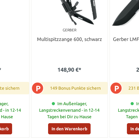
GERBER
Multispitzzange 600, schwarz
Gerber LMF 
*
148,90 €*
2
P
P
te sichern
149 Bonus Punkte sichern
231 
ger,
Im Außenlager,
I
 - in 12-14
Langstreckenversand - in 12-14
Langstreck
u Hause
Tagen bei Dir zu Hause
Tagen 
korb
In den Warenkorb
In 