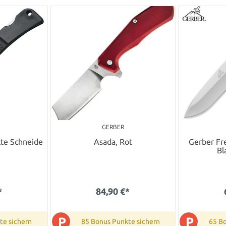
GERBER
tte Schneide
Asada, Rot
Gerber Fr
Bl
*
84,90 €*
P
P
te sichern
85 Bonus Punkte sichern
65 B