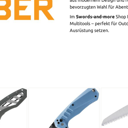
aus modernem Design und fu
bevorzugten Wahl für Abent
Im
Swords-and-more
Shop f
Multitools – perfekt für Ou
Ausrüstung setzen.