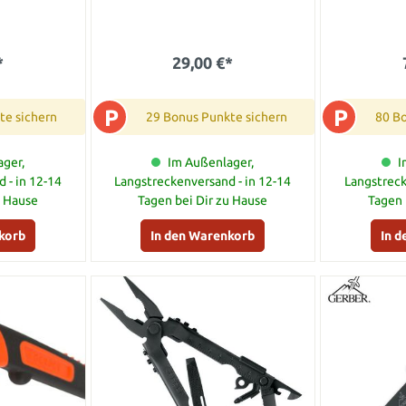
*
29,00 €*
P
P
te sichern
29 Bonus Punkte sichern
80 B
ger,
Im Außenlager,
I
 - in 12-14
Langstreckenversand - in 12-14
Langstreck
u Hause
Tagen bei Dir zu Hause
Tagen 
korb
In den Warenkorb
In 