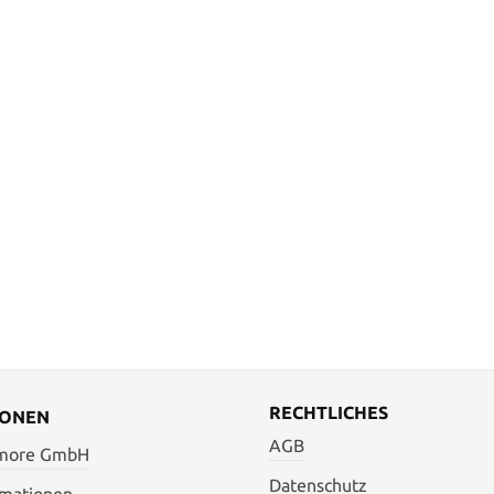
RECHTLICHES
IONEN
AGB
 more GmbH
Datenschutz
rmationen