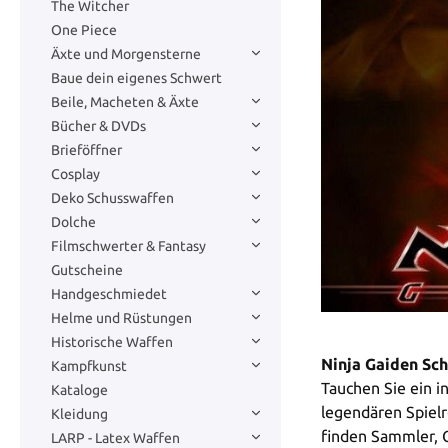
The Witcher
One Piece
Äxte und Morgensterne
Baue dein eigenes Schwert
Beile, Macheten & Äxte
Bücher & DVDs
Brieföffner
Cosplay
Deko Schusswaffen
Dolche
Filmschwerter & Fantasy
Gutscheine
Handgeschmiedet
Helme und Rüstungen
Historische Waffen
Ninja Gaiden Sc
Kampfkunst
Tauchen Sie ein i
Kataloge
legendären Spiel
Kleidung
finden Sammler, C
LARP - Latex Waffen