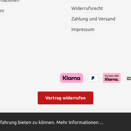
Widerrufsrecht
en
Zahlung und Versand
Impressum
Vertrag widerrufen
hrwertsteuer zzgl.
Versandkosten
und ggf. Nachnahmegebühren,
rfahrung bieten zu können.
Mehr Informationen ...
ords and more | Powered by Butterflies IT - die Softwareentwi