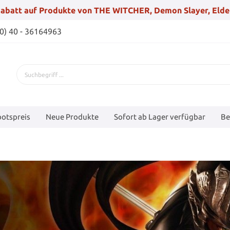
abatt auf Produkte von THE WITCHER, Demon Slayer, Elde
(0) 40 - 36164963
otspreis
Neue Produkte
Sofort ab Lager verfügbar
Be