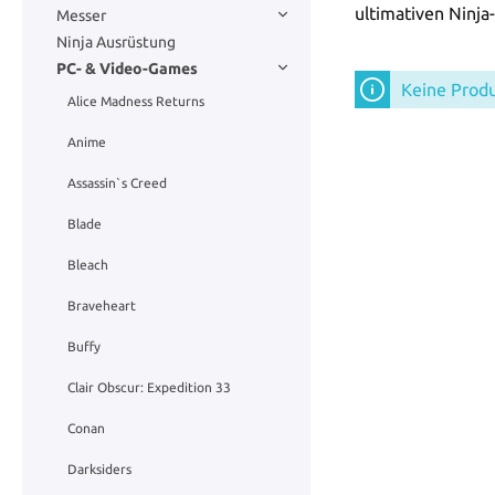
ultimativen Ninja
Messer
Ninja Ausrüstung
PC- & Video-Games
Keine Prod
Alice Madness Returns
Anime
Assassin`s Creed
Blade
Bleach
Braveheart
Buffy
Clair Obscur: Expedition 33
Conan
Darksiders