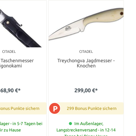
CITADEL
CITADEL
l Taschenmesser
Treychongva Jagdmesser -
igonokami
Knochen
68,90 €*
299,00 €*
P
Bonus Punkte sichern
299 Bonus Punkte sichern
ager - in 5-7 Tagen bei
Im Außenlager,
ir zu Hause
Langstreckenversand - in 12-14