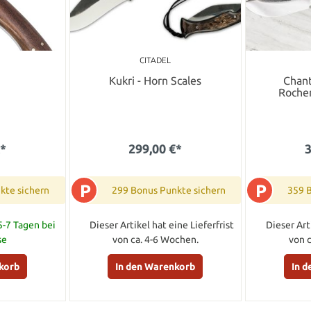
CITADEL
Kukri - Horn Scales
Chant
Roche
€*
299,00 €*
3
P
P
kte sichern
299 Bonus Punkte sichern
359 
5-7 Tagen bei
Dieser Artikel hat eine Lieferfrist
Dieser Art
se
von ca. 4-6 Wochen.
von 
korb
In den Warenkorb
In 