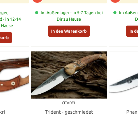
ger,
Im Außenlager - in 5-7 Tagen bei
Im Außenl
 - in 12-14
Dir zu Hause
D
u Hause
In den Warenkorb
In 
korb
CITADEL
kri
Trident - geschmiedet
Phan 