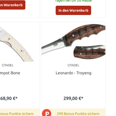
Tagen bei Dir zu Hause
den Warenkorb
In den Warenkorb
CITADEL
CITADEL
mpot Bone
Leonardo - Troyeng
68,90 €*
299,00 €*
P
Bonus Punkte sichern
299 Bonus Punkte sichern