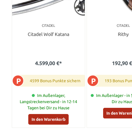
CITADEL
CITADEL
Citadel Wolf Katana
Rithy
4.599,00 €*
192,90 
P
P
4599 Bonus Punkte sichern
193 Bonus Pun
Im Außenlager,
Im Außenlager - in 
Langstreckenversand - in 12-14
Dir zu Hau
Tagen bei Dir zu Hause
In den Waren
In den Warenkorb