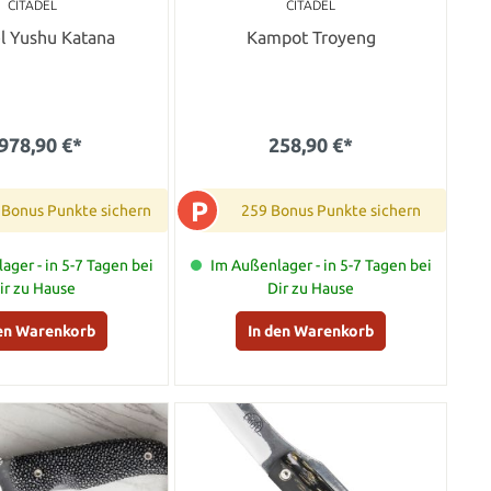
CITADEL
CITADEL
l Yushu Katana
Kampot Troyeng
.978,90 €*
258,90 €*
P
 Bonus Punkte sichern
259 Bonus Punkte sichern
ager - in 5-7 Tagen bei
Im Außenlager - in 5-7 Tagen bei
ir zu Hause
Dir zu Hause
den Warenkorb
In den Warenkorb