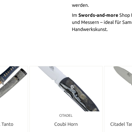
werden.
Im
Swords-and-more
Shop f
und Messern – ideal für Sam
Handwerkskunst.
CITADEL
l Tanto
Coubi Horn
Citadel T