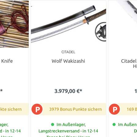
CITADEL
 Knife
Wolf Wakizashi
Citade
H
€*
3.979,00 €*
1
P
P
kte sichern
3979 Bonus Punkte sichern
169 
ger,
Im Außenlager,
Im Außenl
 - in 12-14
Langstreckenversand - in 12-14
D