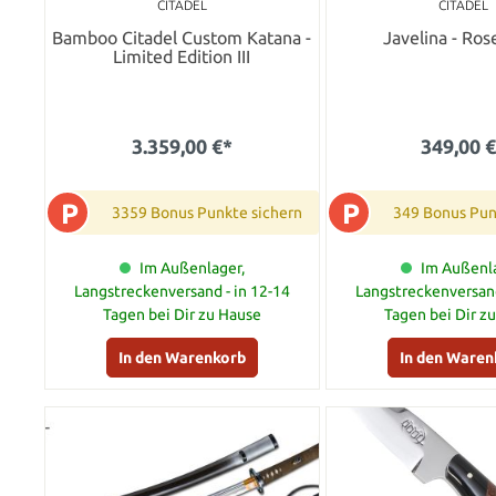
CITADEL
CITADEL
Bamboo Citadel Custom Katana -
Javelina - Ro
Limited Edition III
3.359,00 €*
349,00 
P
P
3359 Bonus Punkte sichern
349 Bonus Pun
Im Außenlager,
Im Außenla
Langstreckenversand - in 12-14
Langstreckenversand
Tagen bei Dir zu Hause
Tagen bei Dir z
In den Warenkorb
In den Waren