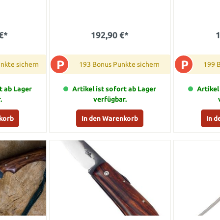
€*
192,90 €*
1
P
P
nkte sichern
193 Bonus Punkte sichern
199 
rt ab Lager
Artikel ist sofort ab Lager
Artikel
.
verfügbar.
korb
In den Warenkorb
In 