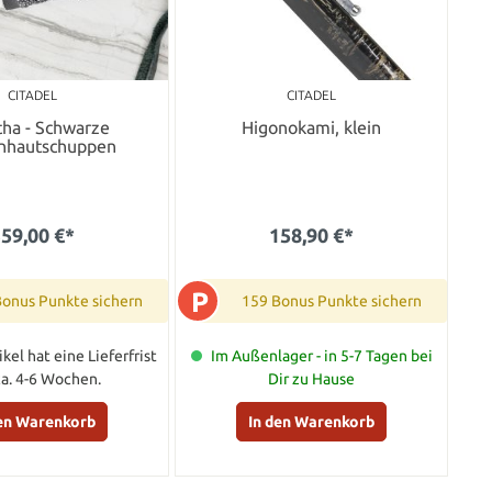
CITADEL
CITADEL
ha - Schwarze
Higonokami, klein
nhautschuppen
59,00 €*
158,90 €*
P
Bonus Punkte sichern
159 Bonus Punkte sichern
ikel hat eine Lieferfrist
Im Außenlager - in 5-7 Tagen bei
ca. 4-6 Wochen.
Dir zu Hause
den Warenkorb
In den Warenkorb