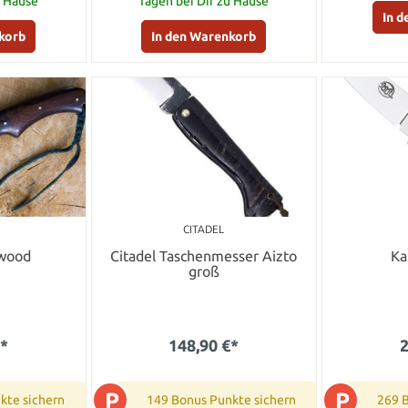
u Hause
Tagen bei Dir zu Hause
In 
korb
In den Warenkorb
CITADEL
ewood
Citadel Taschenmesser Aizto
Ka
groß
€*
148,90 €*
2
P
P
kte sichern
149 Bonus Punkte sichern
269 