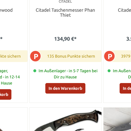
CITADEL
sewood
Citadel Taschenmesser Phan
Citade
Thiet
€*
134,90 €*
3
P
P
kte sichern
135 Bonus Punkte sichern
3979
ger,
Im Außenlager - in 5-7 Tagen bei
Im Außenl
 - in 12-14
Dir zu Hause
D
u Hause
In den Warenkorb
In 
korb