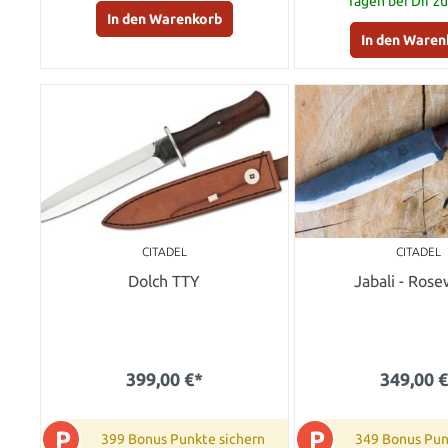
Tagen bei Dir z
In den Warenkorb
In den Waren
CITADEL
CITADEL
Dolch TTY
Jabali - Ros
399,00 €*
349,00 
P
P
399 Bonus Punkte sichern
349 Bonus Pun