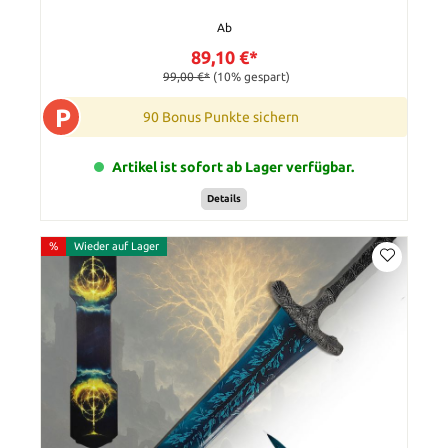
Ab
89,10 €*
99,00 €*
(10% gespart)
P
90 Bonus Punkte sichern
Artikel ist sofort ab Lager verfügbar.
Details
%
Wieder auf Lager