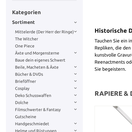
Kategorien
Sortiment
Historische 
Mittelerde (Der Herr der Ringe)
The Witcher
Tauchen Sie ein i
One Piece
Repliken, die den
Äxte und Morgensterne
kunstvolle Gravu
Baue dein eigenes Schwert
Reenactments oder
Beile, Macheten & Äxte
Sie begeistern.
Bücher & DVDs
Brieföffner
Cosplay
RAPIERE &
Deko Schusswaffen
Dolche
Filmschwerter & Fantasy
Gutscheine
Handgeschmiedet
Helme und Rüstungen