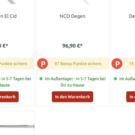
n El Cid
NCO Degen
De
0 €*
96,90 €*
P
P
Punkte sichern
97 Bonus Punkte sichern
15
 in 5-7 Tagen bei
Im Außenlager - in 5-7 Tagen bei
Im Außen
 Hause
Dir zu Hause
arenkorb
In den Warenkorb
In