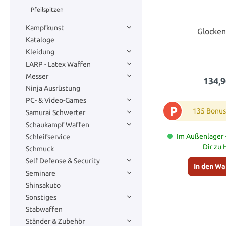
Pfeilspitzen
Kampfkunst
Glocke
Kataloge
Kleidung
LARP - Latex Waffen
Messer
134,9
Ninja Ausrüstung
PC- & Video-Games
P
135 Bonus
Samurai Schwerter
Schaukampf Waffen
Im Außenlager -
Schleifservice
Dir zu
Schmuck
Self Defense & Security
In den W
Seminare
Shinsakuto
Sonstiges
Stabwaffen
Ständer & Zubehör