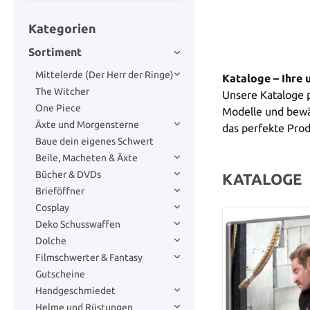
Kategorien
Sortiment
Mittelerde (Der Herr der Ringe)
Kataloge – Ihre
The Witcher
Unsere Kataloge p
One Piece
Modelle und bewäh
Äxte und Morgensterne
das perfekte Prod
Baue dein eigenes Schwert
Beile, Macheten & Äxte
Bücher & DVDs
KATALOGE
Brieföffner
Cosplay
Deko Schusswaffen
Dolche
Filmschwerter & Fantasy
Gutscheine
Handgeschmiedet
Helme und Rüstungen