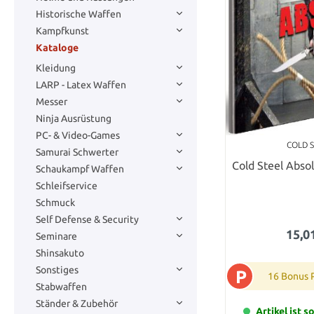
Historische Waffen
Kampfkunst
Kataloge
Kleidung
LARP - Latex Waffen
Messer
Ninja Ausrüstung
PC- & Video-Games
COLD 
Samurai Schwerter
Cold Steel Abso
Schaukampf Waffen
Schleifservice
Schmuck
Self Defense & Security
15,0
Seminare
Shinsakuto
Sonstiges
P
16 Bonus 
Stabwaffen
Ständer & Zubehör
Artikel ist s