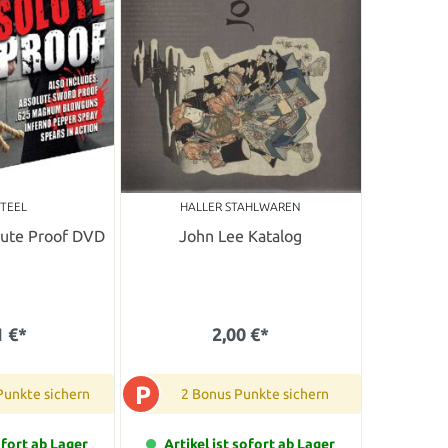
STEEL
HALLER STAHLWAREN
lute Proof DVD
John Lee Katalog
1 €*
2,00 €*
P
Punkte sichern
2 Bonus Punkte sichern
ofort ab Lager
Artikel ist sofort ab Lager