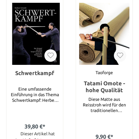
Schwertkampf
Taoforge
Tatami Omote -
Eine umfassende
hohe Qualität
Einführung in das Thema
Diese Matte aus
Schwertkampf: Herbert
Reisstroh wird für den
Schmidt erläutert in Wort
traditionellen
und Bild die Grundlagen,
japanischen Schnittest
die Huten, Häue und
Tameshigiri verwendet.
Meisterhäue, dazu
39,80 €*
Geliefert wird eine
fortgeschrittene
zusammengeklappte
Techniken und Taktiken
Dieser Artikel hat
9,90 €*
Matte in der Dimension