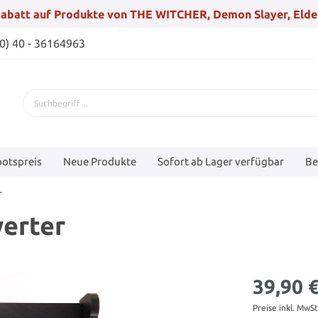
abatt auf Produkte von THE WITCHER, Demon Slayer, Elde
(0) 40 - 36164963
otspreis
Neue Produkte
Sofort ab Lager verfügbar
Be
r
werter
39,90 
Preise inkl. MwS