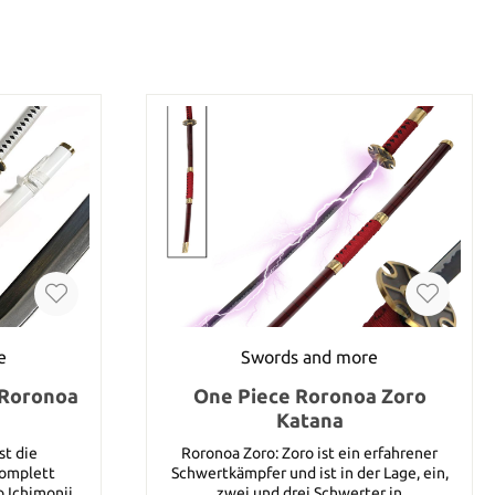
e
Swords and more
 Roronoa
One Piece Roronoa Zoro
Katana
st die
Roronoa Zoro: Zoro ist ein erfahrener
omplett
Schwertkämpfer und ist in der Lage, ein,
o Ichimonji
zwei und drei Schwerter in