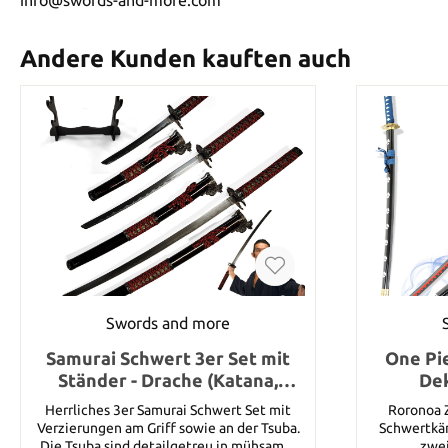
Andere Kunden kauften auch
Swords and more
Samurai Schwert 3er Set mit
One Pie
Ständer - Drache (Katana,
Dek
Wakizashi und Tanto)
Herrliches 3er Samurai Schwert Set mit
Roronoa Zoro: Zoro ist e
Verzierungen am Griff sowie an der Tsuba.
Schwertkämp
Die Tsuba sind detailgetreu in mühsamer
zwei