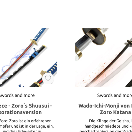
Swords and more
Swords and mor
ce - Zoro´s Shuusui -
Wado-Ichi-Monji von
orationsversion
Zoro Katana
in erfahrener
Die Klinge der Geisha, i
fer und ist in der Lage, ein,
handgeschmiedete und k
 und drei Schwerter in
geschärfte Version des Wad