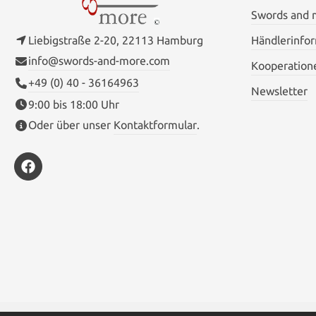
hat. Komplett in weiß mit einem
Swords and
markanten roten Kreuz auf der Brust,
machte diese Gewandung einen auf dem
Liebigstraße 2-20, 22113 Hamburg
Händlerinfo
Schlachtfeld sofort erkennbar. Der
info@swords-and-more.com
Templermantel wird aus Wolle (85%
Kooperation
Mindestgehalt) in Handarbeit hergestellt
+49 (0) 40 - 36164963
und mit einem handgesponnenen 100%
Newsletter
Leinenfutter im kompletten
9:00 bis 18:00 Uhr
Umhangversehen. Größe Standard Farbe
Oder über unser
Kontaktformular
.
Natur Länge 147cm Länge der Kapuze
93cm Gewicht 2,60kg