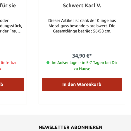
für sie
Schwert Karl V.
 oder
Dieser Artikel ist dank der Klinge aus
idungsstück,
Metallguss besonders preiswert. Die
r der Frau
Gesamtlänge beträgt 56/58 cm.
 erwähnte
s einem
erbindung mit
Schritt und
34,90 €*
ionen für die
 Peniskäfig)
 lieferbar.
Im Außenlager - in 5-7 Tagen bei Dir
n
zu Hause
nt, die zur
Jugendlichen
Masturbation
rb
In den Warenkorb
rwähnt. Ob er
efrau bei
währleisten
mutet eher,
eug handelte
Kreuzzügen in
ngs wäre das
NEWSLETTER ABONNIEREN
srisikos