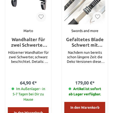
Echtheitszertifikats. Der
Fantasy-Speer hat eine
Gesamtlänge von 177 cm
und wird in zwei
Abschnitte zerlegt
geliefert. Details:
Gesamtlänge: 177 cm
Marto
Swords and more
Klingenmaterial: 420er
Wandhalter für
Edelstahl
Gefaltetes Blade
zwei Schwerter,
Schwert mit
hochglanz
Scheide -
Hölzerner Wandhalter für
Nachdem nun bereits
handgeschmiedet
zwei Schwerter, schwarz
schon längere Zeit die
beschichtet. Details: -
Deko Versionen dieses
Länge: ca.. 32 cm - Höhe:
Schwerts im Umlauf sind,
ca. 18 cm
ist dies nun das erste
echte scharfe
handgeschmiedete und
64,90 €*
179,00 €*
gefaltete Blade Schwert !
Im Außenlager - in
Das Schwert des
Artikel ist sofort
Daywalker (Wesley
5-7 Tagen bei Dir zu
ab Lager verfügbar.
Snipes) aus dem Film
Hause
Blade!!! Das Schwert
besteht aus
In den Warenkorb
hochwertigem
In den Warenkorb