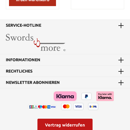
gefalteten Karbonstahl
und ist ca. 85,5 cm lang.
Als Blade geboren wurde
war er zur Hälfte ein
Vampir. Seine Mutter
SERVICE-HOTLINE
starb nachdem sie von
dem mächtigen Vampir
Deacon Frost gebissen
worden war. Dies gab ihm
die übermenschliche
Kraft, Schnelligkeit,
INFORMATIONEN
Ausdauer, Wendigkeit,
die ungewöhnlich guten
RECHTLICHES
Reflexe und die
außerordentlichen Sinne.
Eine große Schwäche hat
NEWSLETTER ABONNIEREN
er allerdings: seinen
Blutdurst. Blades
Wunden verheilen wie
bei allen Vampiren
schnell, dies verlangsamt
allerdings nicht seinen
Alterungsprozess. Im
Gegensatz zu anderen
Vertrag widerrufen
Vampiren schadet Blade