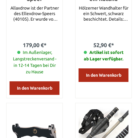
Allaxdrow ist der Partner
Hölzerner Wandhalter für
des Ellexdrow-Speers
ein Schwert, schwarz
(40105). Er wurde von
beschichtet. Details:
Toukol für Estea
Länge: ca.. 32 cm Höhe:
geschmiedet, einen der
ca. 14 cm
ersten Mithrodin-Krieger,
Hüter der Schwerter der
179,00 €*
52,90 €*
Alten (aus der
Mythologie der
Im Außenlager,
Artikel ist sofort
Schwerter der Alten).
Langstreckenversand -
ab Lager verfügbar.
Allaxdrow verfügt über
in 12-14 Tagen bei Dir
drei 420er
zu Hause
Edelstahlklingen, einen
In den Warenkorb
geschwärzten
Stahlschaft mit
In den Warenkorb
Ledergriffen und fein
detaillierte
Massivmetallbeschläge.
Jeder Speer ist mit einer
Seriennummer versehen
und mit einem
lasergravierten Kit Rae-
Emblem versehen,
einschließlich eines