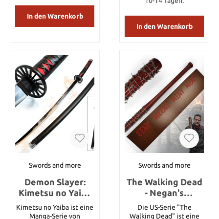
cm Klingenstärke: 4mm
10-14 Tagen.
des Wakizashi von Storm
Breite: 35 cm, Griffbreite:
Grifflänge: 20,5cm
Shadow. Inklusive
29 cm Griffmaterial:
In den Warenkorb
Griffmaterial: hartes Holz
Scheide aus Hartholz.
Kohlenstoffstahl, Fitting:
In den Warenkorb
umwickelt mit schwarzer
Details: Katana
Zinklegierung
Wachskordel
Gesamtlänge: 104 cm
Scheidenlänge: 98cm
Wakizashi Gesamtlänge:
85 cm Klingenmaterial:
1045 Kohlenstoffstahl
Scheidenmaterial:
Hartholz
Swords and more
Swords and more
Demon Slayer:
The Walking Dead
Kimetsu no Yaiba
- Negan's
Kamado Tanjirou's
Baseballschläger
Kimetsu no Yaiba ist eine
Die US-Serie "The
Schwert,
Lucille
Manga-Serie von
Walking Dead" ist eine