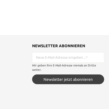
mit massiven
lsteinen, und
t. Inklusive
rtifikat.
8,42 cm
e Material:
l: Acrylharz
fik
NEWSLETTER ABONNIEREN
Wir geben Ihre E-Mail-Adresse niemals an Dritte
weiter.
Newsletter jetzt abonnieren