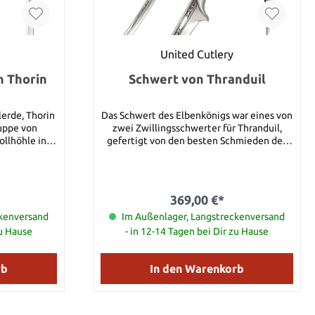
United Cutlery
n Thorin
Schwert von Thranduil
lerde, Thorin
Das Schwert des Elbenkönigs war eines von
uppe von
zwei Zwillingsschwerter für Thranduil,
ollhöhle in
gefertigt von den besten Schmieden des
n altes Elfen
Waldland-Reichs. Die Klinge und der Griff
 durch die
sind mit gravierten Weinstock und Blatt
eschmiedet
Symbolen dekoriert, die die Wälder des
 ist Orcrist
Greenwood präsentieren sollen. Diese
369,00 €*
childs. Er
Replik verfügt über eine Klinge aus
meisten der
ckenversand
rostfreiem Stahl und mit authentischen
Im Außenlager, Langstreckenversand
n die Goblins
Details, genau der Filmrequisite
zu Hause
- in 12-14 Tagen bei Dir zu Hause
ns nennen es
entsprechend. Inklusive Display mit Grafik-
hten dieses
Motiv von Thranduil. Gesamtlänge: ca.
106,68 cm Klingenlänge: ca. 78,74 cm
rb
In den Warenkorb
einer Seite,
der anderen
peziell für