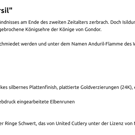
sil"
n Bündnisses am Ende des zweiten Zeitalters zerbrach. Doch Isil
 gebrochene Königsehre der Könige von Gondor.
u geschmiedet werden und unter dem Namen Anduril-Flamme des 
ikes silbernes Plattenfinish, plattierte Goldverzierungen (24K
Siebdruck eingearbeitete Elbenrunen
der Ringe Schwert, das von United Cutlery unter der Lizenz vo