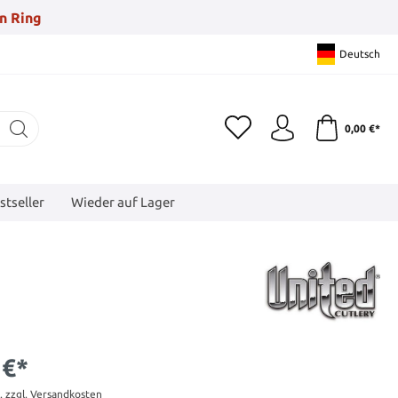
n Ring
Deutsch
0,00 €*
stseller
Wieder auf Lager
 €*
t. zzgl. Versandkosten