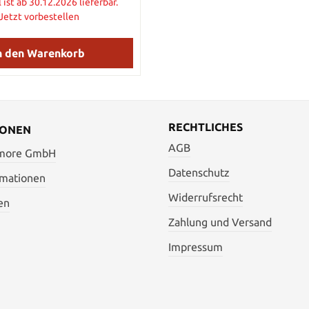
etallheft hat einen mit Leder
l ist ab 30.12.2026 lieferbar.
Runeninschrift. Der Griff ist 
ckelten Griff und eine
Jetzt vorbestellen
Metallteilen, simulierten Ede
zierung des einen Baumes.
einem Acrylharz Griff gefertig
nge: 92,71 cm Gesamtlänge:
Wanddisplay und Echheitsze
Bitte beachten Sie: Das Deko
n den Warenkorb
Details: Gesamtlänge: 9
wert wird es nicht mehr geben,
Klingenlänge: 65,72 cm Blad
stellungen und Bestellungen
AUS-6 Edelstahl Griffmateria
 informieren sobald es neue
Display: Holz mit Gra
nen gibt zum Artikel "Isildur
t - Battleforge Edition".
RECHTLICHES
IONEN
AGB
 more GmbH
Datenschutz
rmationen
Widerrufsrecht
en
Zahlung und Versand
Impressum