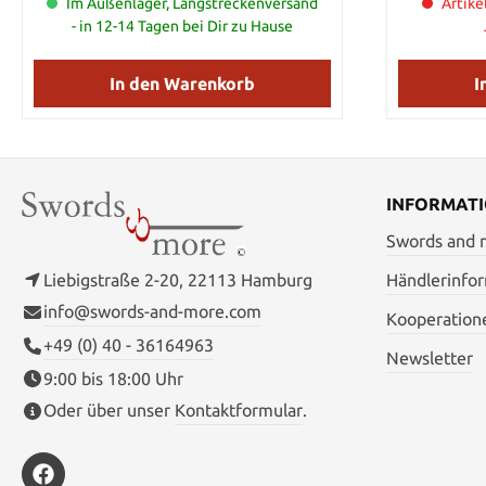
Stahlfarbe, die genau der ursprünglichen
Im Außenlager, Langstreckenversand
gegossene M
Artike
Filmrequisite entspricht. Sie wird mit
umwi
- in 12-14 Tagen bei Dir zu Hause
einem Polystone-Ständer präsentiert und
Knaufver
enthält ein Echtheitszertifikat. Details:
Klingenlä
Größe: 40 cm Material: Polyresin
120,65 cm 
In den Warenkorb
I
Isildur Sch
alle Vorbe
werden wir
Informatio
Schwer
INFORMAT
Swords and
Liebigstraße 2-20, 22113 Hamburg
Händlerinfo
info@swords-and-more.com
Kooperation
+49 (0) 40 - 36164963
Newsletter
9:00 bis 18:00 Uhr
Oder über unser
Kontaktformular
.