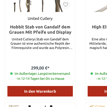
United Cutlery
Hobbit Stab von Gandalf dem
High E
Grauen Mit Pfeife und Display
United Cutlerys Stab von Gandalf dem
Eine alte
Grauen ist eine authentische Replik der
Mittelerde,
Filmrequisite und wurde aus Polyresin
magisch ha
gegossen. Sie besitzt authentische Details
mit der Na
und Farbgebung. Die daran befestigten
Repliken in Form einer Pfeife und Stacheln
Wahrnehmu
aus Poylresin sind abnehmbar. Zum
Diese Fähig
299,00 €*
Lieferumfang gehört eine Wandhalterung
galad, der 
aus Polyresin, die den Displaydesigns
Im Außenlager, Langstreckenversand
sich mit Ele
Im Auße
Uniteds anderer Stab-Repliken aus Der
und die A
- in 12-14 Tagen bei Dir zu Hause
- in 12
Hobbit entspricht. Die Gesamtlänge
Elben bil
beträgt 175.26cm. Details: Individuelle
Gesamtlänge: 126,3
Seriennummer
Klingendi
In den Warenkorb
I
Edelstahl Ho
1,91 cm Bei diesem Schwert handelt es sich
um ein orig