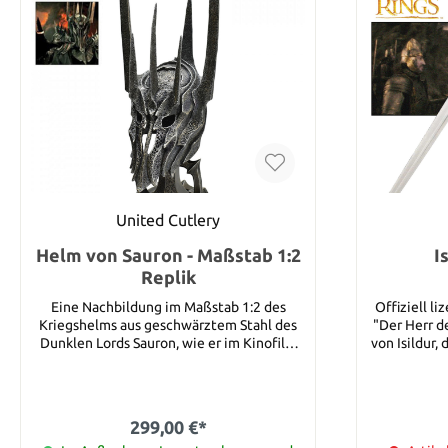
das von Un
von New Li
United Cutlery
Helm von Sauron - Maßstab 1:2
I
Replik
Eine Nachbildung im Maßstab 1:2 des
Offiziell l
Kriegshelms aus geschwärztem Stahl des
"Der Herr de
Dunklen Lords Sauron, wie er im Kinofilm
von Isildur,
DER HERR DER RINGE: DIE GEFÄHRTEN zu
Hand s
sehen ist. Diese Polyresin-Replik im
zerbrochene
Maßstab 1/2 ist 40 cm groß. Sie verfügt
Schwert i
über eine verwitterte, intagliogeätzte
Edelstahl f
299,00 €*
Oberflächenskulptur und eine geschwärzte
Blutrinn