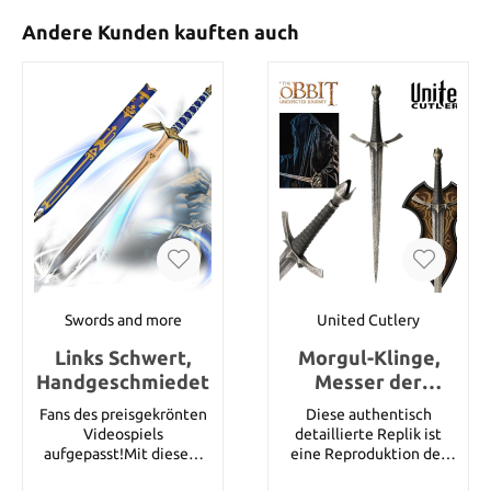
Andere Kunden kauften auch
Swords and more
United Cutlery
Links Schwert,
Morgul-Klinge,
Handgeschmiedet
Messer der
Nazgul
Fans des preisgekrönten
Diese authentisch
Videospiels
detaillierte Replik ist
aufgepasst!Mit diesem
eine Reproduktion der
Schwert kann nun jeder
eigentlichen