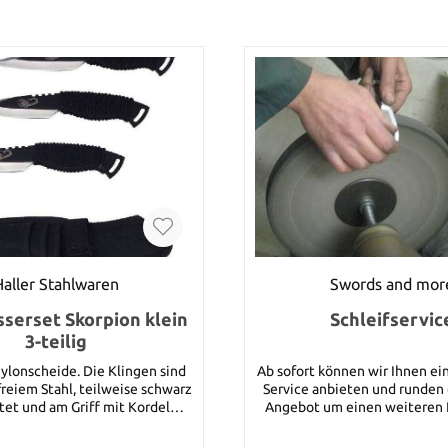
Haller Stahlwaren
Swords and mor
erset Skorpion klein
Schleifservic
3-teilig
 Nylonscheide. Die Klingen sind
Ab sofort können wir Ihnen ei
freiem Stahl, teilweise schwarz
Service anbieten und runden
tet und am Griff mit Kordel
Angebot um einen weiteren P
Zusammenarbeit mit 
ge: ca. 8 cm Klingenmaterial:
professionellen Schmied kön