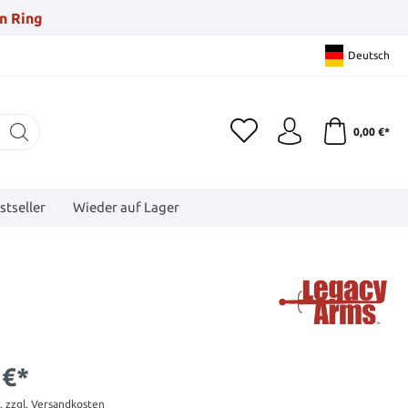
n Ring
Deutsch
0,00 €*
stseller
Wieder auf Lager
 €*
t. zzgl. Versandkosten