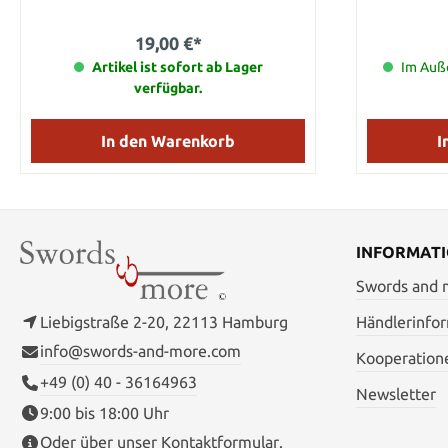
tägliche Praxis geeignet und segeln
420 Rostfr
wirklich durch die Luft. Eine Nylonscheide
Kordel u
19,00 €*
für alle 3 Messer isit im Lieferumfang
enthalten. Details: Gesamtlänge: ca. 16,5
Artikel ist sofort ab Lager
Im Auße
cm Klingenmaterial: AUS-6 Edelstahl
verfügbar.
In den Warenkorb
I
INFORMAT
Swords and
Liebigstraße 2-20, 22113 Hamburg
Händlerinfo
info@swords-and-more.com
Kooperation
+49 (0) 40 - 36164963
Newsletter
9:00 bis 18:00 Uhr
Oder über unser
Kontaktformular
.