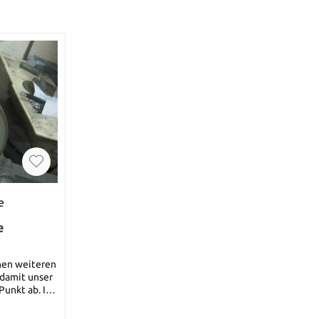
e
e
nen weiteren
 damit unser
unkt ab. In
einem
nen wir nun