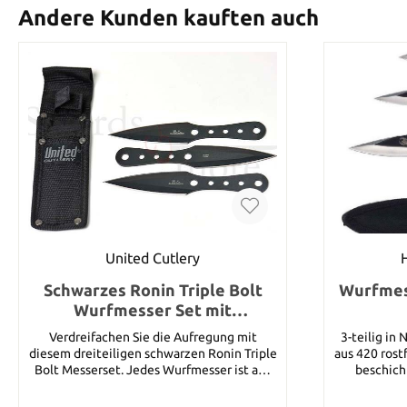
Andere Kunden kauften auch
United Cutlery
Schwarzes Ronin Triple Bolt
Wurfmess
Wurfmesser Set mit
Nylonscheide
Verdreifachen Sie die Aufregung mit
3-teilig in
diesem dreiteiligen schwarzen Ronin Triple
aus 420 rost
Bolt Messerset. Jedes Wurfmesser ist aus
beschich
AUS-6 Edelstahl konstruiert. Die ca. 16,5 cm
umwickelt. Details: Gesamtlänge: ca. 16 cm
langen Messer sind großartig für die
Klingenlän