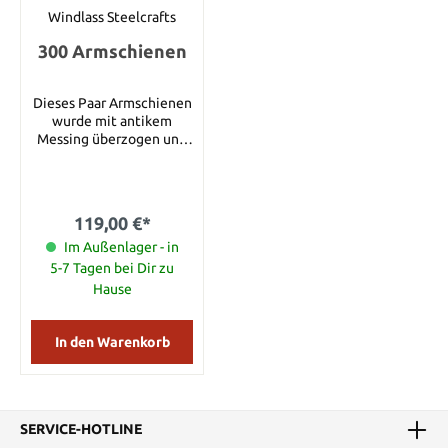
Windlass Steelcrafts
300 Armschienen
Dieses Paar Armschienen
wurde mit antikem
Messing überzogen und
kommt mit Lederriemen.
Ein perfekter Schutz für
die Unterarme!
119,00 €*
Im Außenlager - in
5-7 Tagen bei Dir zu
Hause
In den Warenkorb
SERVICE-HOTLINE