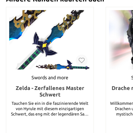
Swords and more
Zelda - Zerfallenes Master
Drache 
Schwert
Tauchen Sie ein in die faszinierende Welt
Willkommen 
von Hyrule mit diesem einzigartigen
Drachen u
Schwert, das eng mit der legendären Saga
mystisch
von Zelda und ihrem tapferen Helden Link
einzigar
verbunden ist. Dieses beeindruckende
Ensemble a
Meister-Schwert ist mehr als nur eine
faszinieren