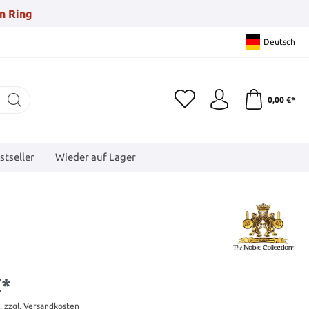
n Ring
Deutsch
0,00 €*
stseller
Wieder auf Lager
€*
t. zzgl. Versandkosten