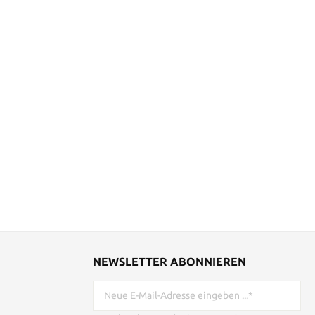
ekt als
k,
hrsgeschenk
onen: -
eter -
meter -
er - Cross-
icht: 0,15
NEWSLETTER ABONNIEREN