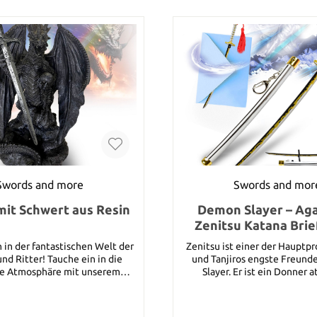
Swords and more
Swords and mor
mit Schwert aus Resin
Demon Slayer – Ag
Zenitsu Katana Brie
Schwert mit Schei
in der fantastischen Welt der
Zenitsu ist einer der Hauptp
Ständer
nd Ritter! Tauche ein in die
und Tanjiros engste Freund
e Atmosphäre mit unserem
Slayer. Er ist ein Donner
tigen Drachen und Schwert-
Benutzer mit einer schoc
us hochwertigem Resin. Diese
Geschwindigkeit. Fans würd
de Kreation vereint die Stärke
seinem leuchtend gelben