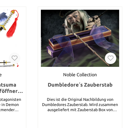
e
Noble Collection
atsuma
Dumbledore´s Zauberstab
föffner
de und
rotagonisten
Dies ist die Original Nachbildung von
e in Demon
Dumbledores Zauberstab. Wird zusammen
 atmender
ausgeliefert mit Zauberstab Box von
kierenden
Ollivanders die im Film Harry Potter und
en ihn von
der Stein der Weisen zu sehen war.
 Aussehen
Gesamtlänge 38,1 cm