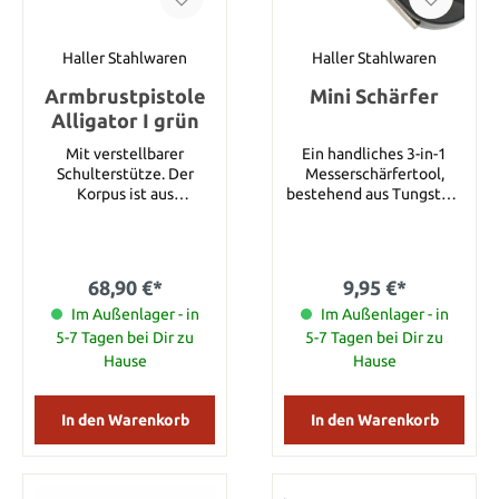
Haller Stahlwaren
Haller Stahlwaren
Armbrustpistole
Mini Schärfer
Alligator I grün
Mit verstellbarer
Ein handliches 3-in-1
Schulterstütze. Der
Messerschärfertool,
Korpus ist aus
bestehend aus Tungsten-
hochwertigem
Carbide, Keramik-
Kunststoff, mit
Schärfer und einem
Spezialspannhebel und
diamantbeschichteten
drei Pfeilen. Zuggewicht
Schärfstab. Länge
68,90 €*
9,95 €*
80 lbs Gesamtlänge 56
geschlossen 80 mm
cm, ausgefahren 62 cm
Im Außenlager - in
Länge Schärfstab offen
Im Außenlager - in
Nr. 90654 Ersatzsehne Nr.
130 mm
5-7 Tagen bei Dir zu
5-7 Tagen bei Dir zu
91016 Ersatzbogen
Hause
Hause
In den Warenkorb
In den Warenkorb