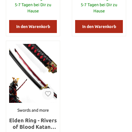
Halt bietet der
5-7 Tagen bei Dir zu
5-7 Tagen bei Dir zu
Handschutz. Am
Hause
Hause
Griffende ist ein
Fangriemen angebracht.
Mit Nylonscheide.
In den Warenkorb
In den Warenkorb
Klingenlänge 450 mm
Gesamtlänge 600 mm
Gewicht 635 g
Swords and more
Elden Ring - Rivers
of Blood Katana