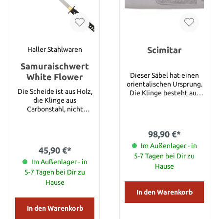
Scimitar
Haller Stahlwaren
Samuraischwert
Dieser Säbel hat einen
White Flower
orientalischen Ursprung.
Die Scheide ist aus Holz,
Die Klinge besteht aus
die Klinge aus
gehärtetem
Carbonstahl, nicht
Kohlenstoffstahl und ist
rostfrei. Klingenlänge 69
am Griffende
cm Gesamtlänge 97 cm
verschraubt. Alle
98,90 €*
Angaben sind Zirkamaße.
Klingenlänge: 59 cm
Im Außenlager - in
45,90 €*
Gesamtlänge: 73 cm
5-7 Tagen bei Dir zu
Im Außenlager - in
Hause
5-7 Tagen bei Dir zu
Hause
In den Warenkorb
In den Warenkorb