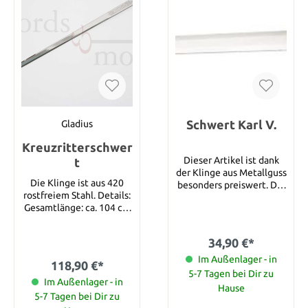
Gewicht: 2,15 kg
bekannt sind, siedelten
und handelten sie ebenso
friedlich. Heft und Klinge
dieses Schwerts wurden
aufwendig verziert.
Details: Gesamtlänge:
100 cm Klingenlänge: 83
cm Klingenbreite: 38 mm
Klingenstärke: 3 mm
Schwert Karl V.
Gladius
Kreuzritterschwer
Dieser Artikel ist dank
t
der Klinge aus Metallguss
Die Klinge ist aus 420
besonders preiswert. Die
rostfreiem Stahl. Details:
Gesamtlänge beträgt
Gesamtlänge: ca. 104 cm
56/58 cm.
Klingenlänge: ca. 82 cm
Klingenmaterial: 420
34,90 €*
Rostfreier Stahl
Im Außenlager - in
118,90 €*
5-7 Tagen bei Dir zu
Im Außenlager - in
Hause
5-7 Tagen bei Dir zu