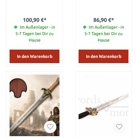
verarbeitet. Die
komplexes Muster
Gesamtlänge beträgt 100
geätzt. Die Gesamtlänge
cm.
beträgt 102 cm.
100,90 €*
86,90 €*
Im Außenlager - in
Im Außenlager - in
5-7 Tagen bei Dir zu
5-7 Tagen bei Dir zu
Hause
Hause
In den Warenkorb
In den Warenkorb