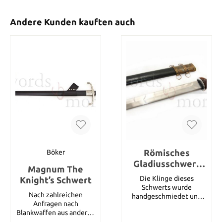
Andere Kunden kauften auch
Römisches
Böker
Gladiusschwert
Magnum The
mit Scheide
Die Klinge dieses
Knight’s Schwert
Schwerts wurde
Nach zahlreichen
handgeschmiedet und
Anfragen nach
besteht aus
Blankwaffen aus anderen
Kohlenstoffstahl. Der
Epochen und Ländern