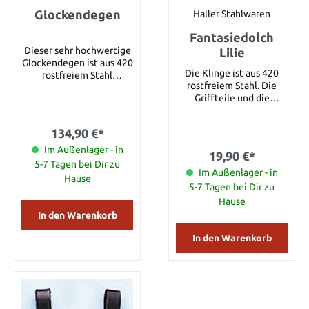
Klingenstahl: 1045
Glockendegen
Kohlenstoffstahl
Haller Stahlwaren
Fantasiedolch
Dieser sehr hochwertige
Lilie
Glockendegen ist aus 420
Die Klinge ist aus 420
rostfreiem Stahl
rostfreiem Stahl. Die
gefertigt. Die Klinge ist
Griffteile und die
flexibel, die Gesamtlänge
Beschläge der Scheide
beträgt 106 cm.
sind mit Lilien verziert.
134,90 €*
Details: Gesamtlänge: ca.
36,5 cm Gesamtlänge mit
Im Außenlager - in
19,90 €*
Scheide: ca. 38 cm
5-7 Tagen bei Dir zu
Klingenlänge: ca. 23,5 cm
Im Außenlager - in
Hause
Klingenmaterial:
5-7 Tagen bei Dir zu
Rostfreier Stahl
Hause
In den Warenkorb
In den Warenkorb