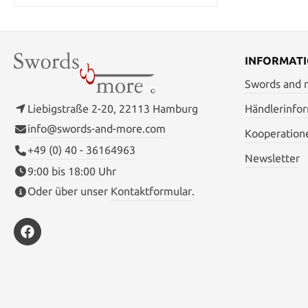
Gewicht: 765 g Grifflänge: 11,4 cm
Material: 1065 Hartstahl
INFORMAT
Swords and
Liebigstraße 2-20, 22113 Hamburg
Händlerinfo
info@swords-and-more.com
Kooperation
+49 (0) 40 - 36164963
Newsletter
9:00 bis 18:00 Uhr
Oder über unser
Kontaktformular
.