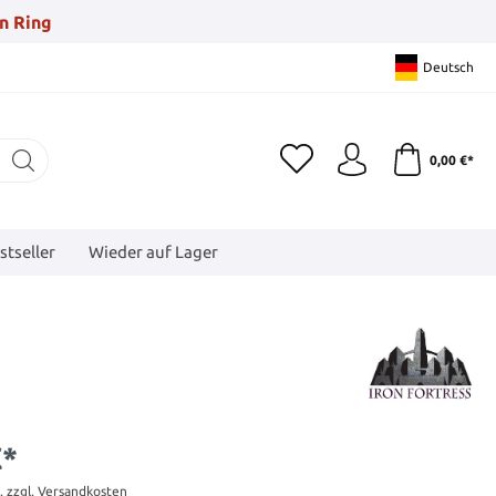
n Ring
Deutsch
0,00 €*
stseller
Wieder auf Lager
€*
t. zzgl. Versandkosten