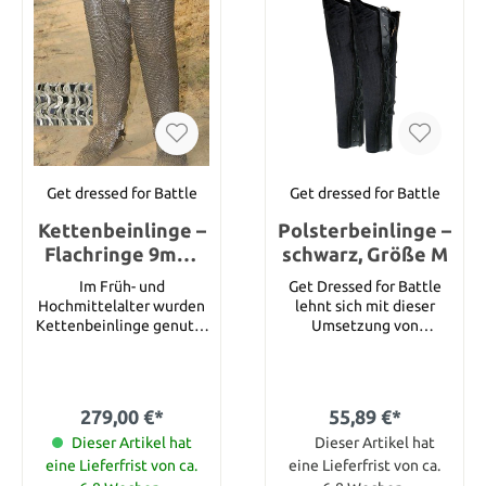
Durchmesser 9mm
Durchmesser (Draht)
1mm Gewicht 2,14kg
Get dressed for Battle
Get dressed for Battle
Kettenbeinlinge –
Polsterbeinlinge –
Flachringe 9mm,
schwarz, Größe M
voll vernietet
Im Früh- und
Get Dressed for Battle
(Keilnieten)
Hochmittelalter wurden
lehnt sich mit dieser
Kettenbeinlinge genutzt
Umsetzung von
um Kettenhemd und
Polsterbeinlingen an die
sonstiges Kettenzeug zu
Zeit des
ergänzen und auch die
Hochmittelalters an. Die
Beine vor Schnitten zu
typische Mittelalter
279,00 €*
55,89 €*
schützen. Diese
Rüstung dieser Epoche
Kettenbeinlinge von Get
Dieser Artikel hat
bestand aus gepolsterten
Dieser Artikel hat
Dressed for Battle
Rüstzeug, wie zum
eine Lieferfrist von ca.
eine Lieferfrist von ca.
werden aus 9mm
Beispiel diesen