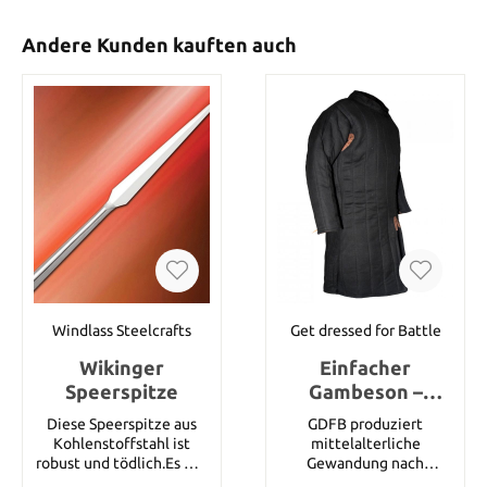
Andere Kunden kauften auch
Windlass Steelcrafts
Get dressed for Battle
Wikinger
Einfacher
Speerspitze
Gambeson –
schwarz, Größe M
Diese Speerspitze aus
GDFB produziert
Kohlenstoffstahl ist
mittelalterliche
robust und tödlich.Es war
Gewandung nach
bekannt, dass Wikinger
historisch korrekten