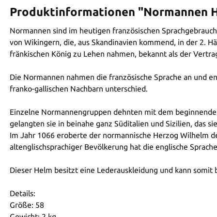
Produktinformationen "Normannen 
Normannen sind im heutigen französischen Sprachgebrauch
von Wikingern, die, aus Skandinavien kommend, in der 2. Hä
fränkischen König zu Lehen nahmen, bekannt als der Vertrag 
Die Normannen nahmen die französische Sprache an und entwi
franko-gallischen Nachbarn unterschied.
Einzelne Normannengruppen dehnten mit dem beginnenden 11
gelangten sie in beinahe ganz Süditalien und Sizilien, das s
Im Jahr 1066 eroberte der normannische Herzog Wilhelm d
altenglischsprachiger Bevölkerung hat die englische Sprach
Dieser Helm besitzt eine Lederauskleidung und kann somit
Details:
Größe: 58
Gewicht: 2 kg