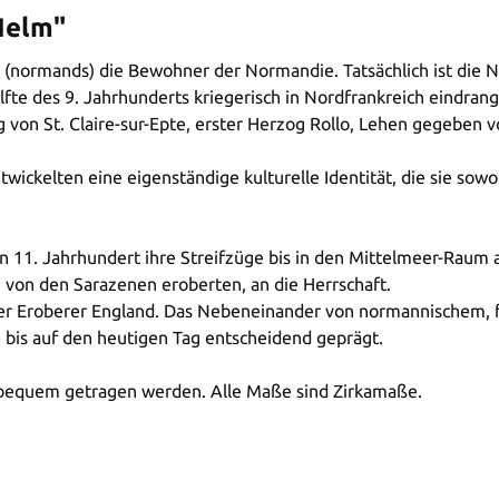
Helm"
 (normands) die Bewohner der Normandie. Tatsächlich ist die
lfte des 9. Jahrhunderts kriegerisch in Nordfrankreich eindra
von St. Claire-sur-Epte, erster Herzog Rollo, Lehen gegeben v
ckelten eine eigenständige kulturelle Identität, die sie sowo
. Jahrhundert ihre Streifzüge bis in den Mittelmeer-Raum aus
ie von den Sarazenen eroberten, an die Herrschaft.
er Eroberer England. Das Nebeneinander von normannischem, f
e bis auf den heutigen Tag entscheidend geprägt.
 bequem getragen werden. Alle Maße sind Zirkamaße.