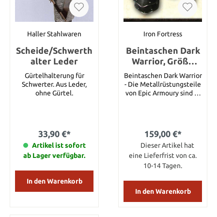
Maximale Schulterbreite:
Taille: 60 cm (M) Arm: 25
28 cm Halsbreite: 17 cm
cm (M)
Haller Stahlwaren
Iron Fortress
Scheide/Schwerth
Beintaschen Dark
alter Leder
Warrior, Größe
S/M
Gürtelhalterung für
Beintaschen Dark Warrior
Schwerter. Aus Leder,
- Die Metallrüstungsteile
ohne Gürtel.
von Epic Armoury sind in
erster Linie sicher,
angenehm zu tragen und
funktional. Es können
Rüstungseinzelteile oder
33,90 €*
159,00 €*
komplette Rüstungssets
Artikel ist sofort
gekauft werden. So hat
Dieser Artikel hat
der Spieler die
ab Lager verfügbar.
eine Lieferfrist von ca.
Möglichkeit seine
10-14 Tagen.
Rüstung zu
personalisieren. Diese
In den Warenkorb
Beintaschen passend
In den Warenkorb
zum Dark Warrior
Brustpanzer bestehen
aus 1,4 mm starkem,