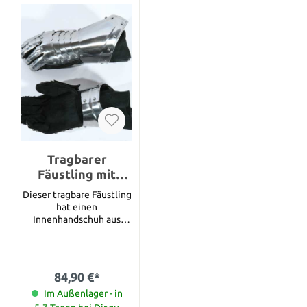
brüniertem Stahl und
wurden mit einer
Innenverkleidung aus
Leder ausgestattet.
Zusätzlich wurde diese
Rüstung mit schwarzen
Stahlnieten verziert.
Details: Gewicht: 2200 g
Länge: 35 cm
Taillenweite: 94 cm
Tragbarer
Fäustling mit
Innenhandschuh,
Dieser tragbare Fäustling
rechte Hand
hat einen
Innenhandschuh aus
Leder und ist für die
rechte Hand gemacht
worden.
84,90 €*
Im Außenlager - in