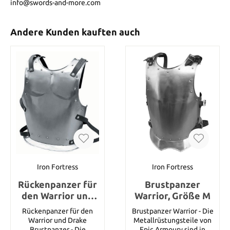
info@swords-and-more.com
Andere Kunden kauften auch
Iron Fortress
Iron Fortress
Rückenpanzer für
Brustpanzer
den Warrior und
Warrior, Größe M
Drake
Rückenpanzer für den
Brustpanzer Warrior - Die
Brustpanzer,
Warrior und Drake
Metallrüstungsteile von
Größe S
Brustpanzer - Die
Epic Armoury sind in