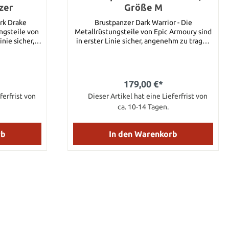
zer
Größe M
rk Drake
Brustpanzer Dark Warrior - Die
ngsteile von
Metallrüstungsteile von Epic Armoury sind
inie sicher,
in erster Linie sicher, angenehm zu tragen
ktional. Es
und funktional. Es können
ile oder
Rüstungseinzelteile oder komplette
uft werden.
Rüstungssets gekauft werden. So hat der
chkeit seine
Spieler die Möglichkeit seine Rüstung zu
179,00 €*
personalisieren. Dieser Brustpanzer
ferfrist von
ierten
besteht aus 1,4 mm starkem, schwarzem
Dieser Artikel hat eine Lieferfrist von
 Dark Drake
Stahl und wurde mit einer
ca. 10-14 Tagen.
n aus 1,4 mm
Innenverkleidung aus Leder ausgestattet.
 und mit
Mit Hilfe von Lederriemen lässt sich diese
rziert.
mit schwarzen Nieten verzierte Rüstung
rb
In den Warenkorb
anpassen. Details: Schulterlänge: 60 cm (M)
Riemen: 105 cm (M) Taille: 60 cm (M) Arm:
25 cm (M)