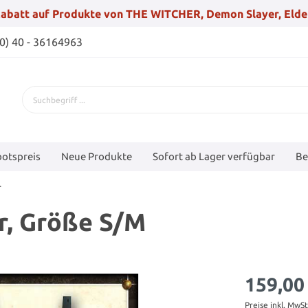
abatt auf Produkte von THE WITCHER, Demon Slayer, Elde
(0) 40 - 36164963
otspreis
Neue Produkte
Sofort ab Lager verfügbar
Be
r
r, Größe S/M
159,00
Preise inkl. MwS