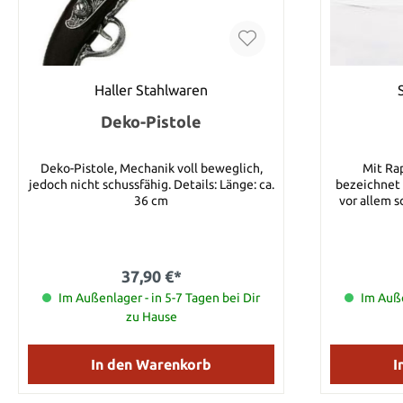
Haller Stahlwaren
Deko-Pistole
Deko-Pistole, Mechanik voll beweglich,
Mit Rap
jedoch nicht schussfähig. Details: Länge: ca.
bezeichnet 
36 cm
vor allem 
einem aus
bzw. Korb,
versehen si
der so genan
37,90 €*
Zeigefinger z
Im Außenlager - in 5-7 Tagen bei Dir
sollten b
Im Auße
Klingen
zu Hause
abgerundet werden. Kl
Gesamtlänge: 115 cm Max
cm Kling
In den Warenkorb
I
Parierstange: 30 cm Gewic
1450 g K