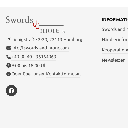
Kohlenstoffstahl Klasse 1: Die
sind für An
Schwert 
möchten o
INFORMAT
Trainiere
Klasse 1 ha
Swords and
Kohlenstoff
mit härtere
Liebigstraße 2-20, 22113 Hamburg
Händlerinfo
davonträgt
info@swords-and-more.com
oder ein
Kooperation
+49 (0) 40 - 36164963
Newsletter
9:00 bis 18:00 Uhr
Oder über unser
Kontaktformular
.