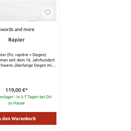
Swords and more
Rapier
ier (frz. rapiére = Degen)
man seit dem 16. Jahrhundert
schwere, überlange Degen mit
 Eisen geschmiedeten Gefäß
 die mit ringförmigen Spangen
nd, um den Daumen und den auf
nten Fehlschärfe aufliegenden
119,00 €*
u schützen. Die Rapiere
ei einem Fechteinsatz an der
nlager - in 5-7 Tagen bei Dir
spitze zur Sicherheit noch
zu Hause
ingenlänge: 94 cm
. Klingenbreite: 3
enstärke: 4 mm Breite der
n den Warenkorb
ht ohne Scheide:
lingenmaterial: elastischer