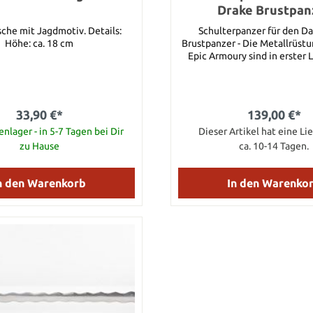
Drake Brustpan
e mit Jagdmotiv. Details:
Schulterpanzer für den Da
Höhe: ca. 18 cm
Brustpanzer - Die Metallrüstu
Epic Armoury sind in erster L
angenehm zu tragen und fun
können Rüstungseinzelte
komplette Rüstungssets geka
So hat der Spieler die Mögli
33,90 €*
139,00 €*
Rüstung zu personalisieren. Dieses Set
nlager - in 5-7 Tagen bei Dir
Dieser Artikel hat eine Lie
besteht aus zwei brün
Schulterpanzern passend zum
zu Hause
ca. 10-14 Tagen.
Brustpanzer. Alle Teile wurde
starkem Stahl hergestellt
schwarzen Stahlnieten ve
n den Warenkorb
In den Warenko