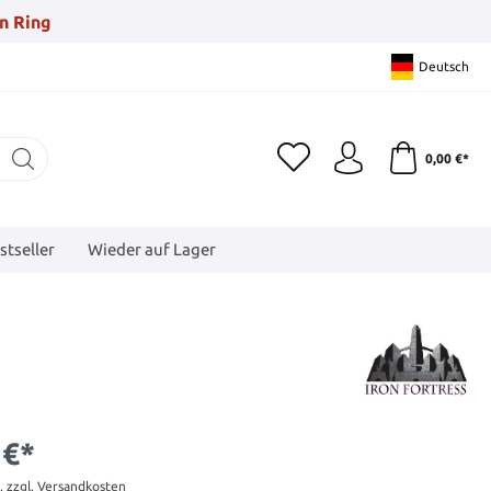
n Ring
Deutsch
0,00 €*
stseller
Wieder auf Lager
 €*
t. zzgl. Versandkosten